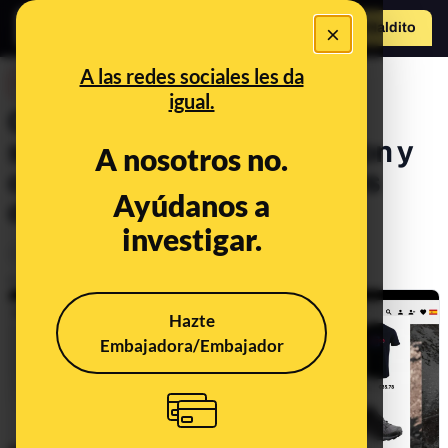
×
Hazte Maldit
o
Abrir menú
A las redes sociales les da
DESINFO
igual.
Cuidado con la web que
suplanta a la marca Salomon y
A nosotros no.
ofrece zapatos con grandes
Ayúdanos a
descuentos
investigar.
Consumo
Publicado el
Oct 22, 2024, 2:00:16 PM
Hazte
Embajadora/Embajador