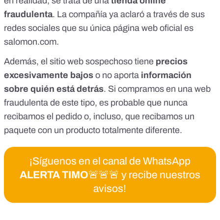
en realidad, se trata de una
tienda online
fraudulenta
. La compañía
ya aclaró a través de sus
redes sociales
que su única página web oficial es
salomon.com
.
Además, el sitio web sospechoso tiene
precios
excesivamente bajos
o no aporta
información
sobre quién está detrás
. Si compramos en una web
fraudulenta de este tipo,
es probable que nunca
recibamos el pedido o, incluso, que recibamos un
paquete con un producto totalmente diferente
.
¡Síguenos en el canal de WhatsApp
ALERTA TIMO
🚨🚨🚨 y recibe nuestros
avisos!