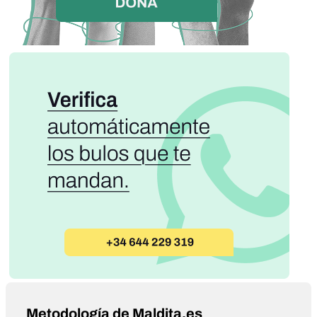
Metodología de Maldita.es