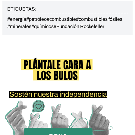
ETIQUETAS:
#energía
#petróleo
#combustible
#combustibles fósiles
#minerales
#químicos
#Fundación Rockefeller