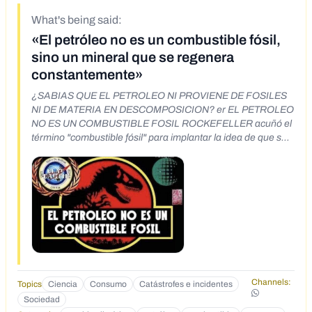
What's being said:
«El petróleo no es un combustible fósil,
sino un mineral que se regenera
constantemente»
¿SABIAS QUE EL PETROLEO NI PROVIENE DE FOSILES
NI DE MATERIA EN DESCOMPOSICION? er EL PETROLEO
NO ES UN COMBUSTIBLE FOSIL ROCKEFELLER acuñó el
término "combustible fósil" para implantar la idea de que se
trata de un recurso limitado, para así aumentar sus
beneficios cuando se sabe que se trata de un MINERAL que
la Tierra regenera CONSTANTEMENTE
Channels:
Topics
Ciencia
Consumo
Catástrofes e incidentes
Sociedad