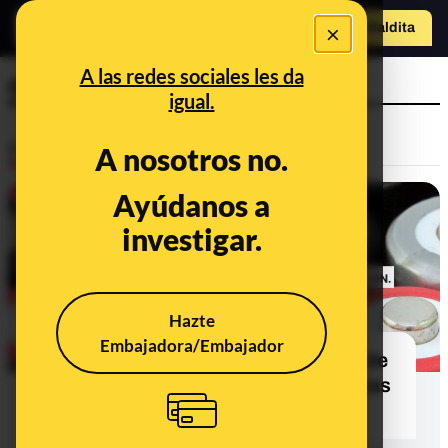
×
Hazte Maldit
o
Abrir menú
A las redes sociales les da
químicos
igual.
Desinfo
A nosotros no.
Ayúdanos a
CONTEXTO
investigar.
Hazte
Embajadora/Embajador
Qué sabemos del supuesto riesgo de
incendio de las baterías de las balizas
V16