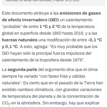
naturales; en verde, solo naturales. | Fuente:
IPCC 2021
Este documento atribuye a las
emisiones de gases
de efecto invernadero (GEI)
un calentamiento
“probable” de entre
1 ºC y 2 ºC
de la temperatura
global en superficie desde 1850 hasta 2019, y a las
fuerzas naturales
una modificación de entre
-0,1 ºC
y 0,1 ºC
. A esto, agrega: “Es muy probable que los
GEI hayan sido la principal fuerza impulsora del
calentamiento de la troposfera desde 1979”.
La
segunda parte
del argumento dice que el clima
siempre ha variado “con fases frías y cálidas
naturales”. Es cierto que en el pasado de la Tierra han
existido cambios climáticos,
con grandes variaciones
de temperatura del planeta
y de la concentración de
CO
en la atmósfera. Sin embargo, hay que explicar
2