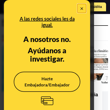
×
o
Hazte Maldit
Abrir menú
a
A las redes sociales les da
plantas
igual.
Desinfo
A nosotros no.
Ayúdanos a
ALERTA
investigar.
Hazte
Embajadora/Embajador
El documento "firmado por más de
1.600 científicos" sobre la emergencia
climática: contexto y afirmaciones
desinformadoras