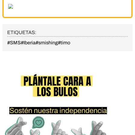
ETIQUETAS:
#SMS
#Iberia
#smishing
#timo