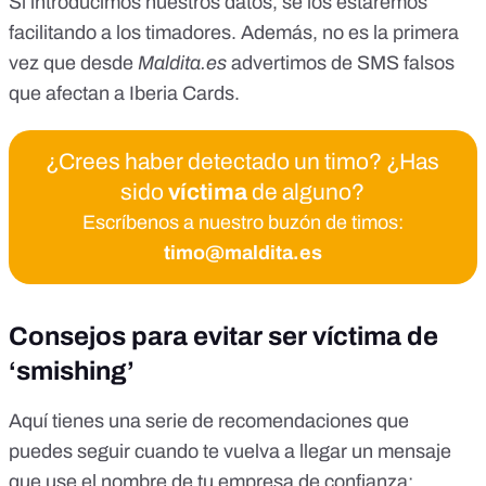
Si introducimos nuestros datos, se los estaremos
facilitando a los timadores. Además,
no es la primera
vez que desde
Maldita.es
advertimos de SMS falsos
que afectan a Iberia Cards
.
¿Crees haber detectado un timo? ¿Has
sido
víctima
de alguno?
Escríbenos a nuestro buzón de timos:
timo@maldita.es
Consejos para evitar ser víctima de
‘smishing’
Aquí tienes una serie de recomendaciones que
puedes seguir cuando te vuelva a llegar un mensaje
que use el nombre de tu empresa de confianza: