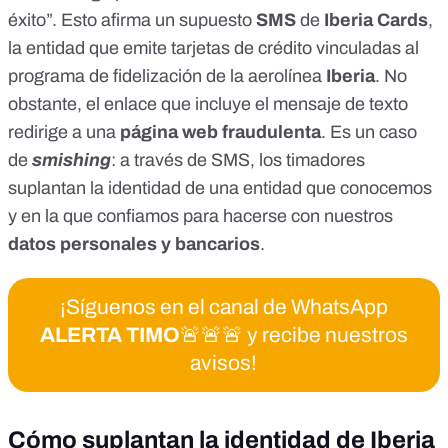
éxito”. Esto afirma un supuesto
SMS
de
Iberia Cards
,
la entidad que emite tarjetas de crédito
vinculadas al
programa de fidelización de la aerolínea
Iberia
. No
obstante, el enlace que incluye el mensaje de texto
redirige a una
página web fraudulenta
. Es un caso
de
smishing
: a través de SMS, los timadores
suplantan la identidad de una entidad que conocemos
y en la que confiamos para hacerse con nuestros
datos personales y bancarios
.
¡Síguenos en el canal de WhatsApp
ALERTA TIMO
🚨🚨🚨 y recibe nuestros
avisos!
Cómo suplantan la identidad de Iberia