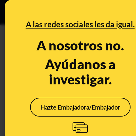
Especial C
DESINFO
PREB
A las redes sociales les da igual.
Iberia
A nosotros no.
Desinfo
Ayúdanos a
investigar.
Hazte Embajadora/Embajador
No, Iberia Cards no está
No, 
enviando un SMS
ha e