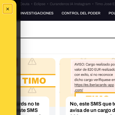
euta
•
Bulos Ceuta
•
Eclipse
•
Curanderos IA Instagram
•
Timo José E
×
UNKING
INVESTIGACIONES
CONTROL DEL PODER
PO
Iberia Cards no te
No, este SMS que t
nviado este SMS
avisa de un cargo 