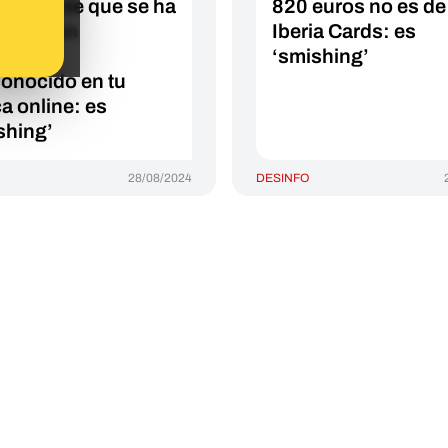
 avisar de que se ha
820 euros no es de
strado un
Iberia Cards: es
ositivo
‘smishing’
onocido en tu
a online: es
shing’
28/08/2024
DESINFO