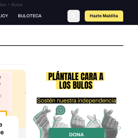
lías
•
Bulos
LICY
BULOTECA
Hazte Maldit
a
e
de