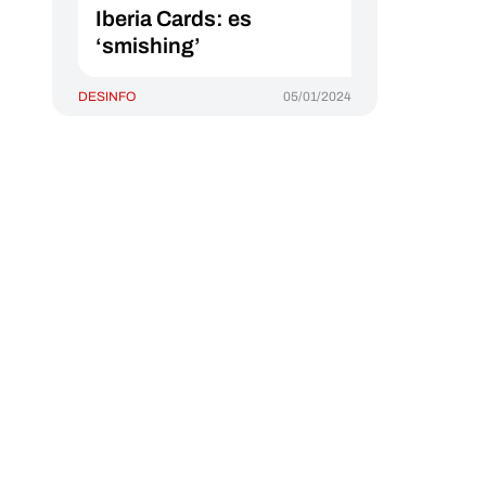
Iberia Cards: es
‘smishing’
DESINFO
05/01/2024