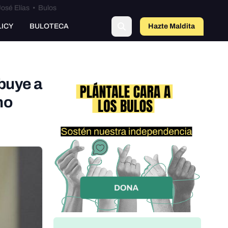
osé Elías
•
Bulos
LICY
BULOTECA
Hazte Maldit
o
ibuye a
no