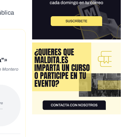
blica
a"»
ne Montero
re
s…