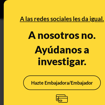
Grupos Ceuta
•
DESINFO
PREB
A las redes sociales les da igual.
DESINFO
A nosotros no.
Cuidado con este tuit de Lucer
Irene Montero la frase “Euro
Ayúdanos a
para garantizar la democracia”
investigar.
Publicado el
Aug 5, 2024, 2:38:17 PM
Hazte Embajadora/Embajador