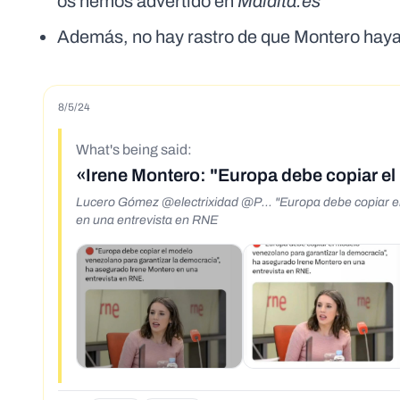
os hemos advertido en
Maldita.es
Además, no hay rastro de que Montero haya
8/5/24
What's being said:
«Irene Montero: "Europa debe copiar el
Lucero Gómez @electrixidad @P... "Europa debe copiar el
en una entrevista en RNE