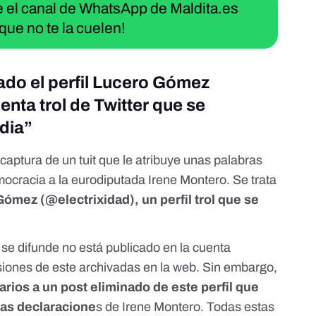
ue el canal de WhatsApp de Maldita.es
que no te la cuelen!
cado el perfil Lucero Gómez
enta trol de Twitter que se
dia”
 captura de un tuit que le atribuye unas palabras
ocracia a la eurodiputada Irene Montero. Se trata
Gómez (@electrixidad), un perfil trol que se
e se difunde no está publicado en la cuenta
iones de este archivadas en la web. Sin embargo,
arios
a un
post eliminado
de este perfil que
tas declaracione
s de Irene Montero. Todas estas