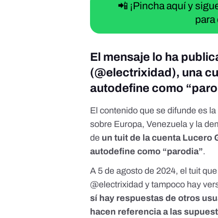
📲 ¡Pincha aquí y sig
para 
El mensaje lo ha publi
(@electrixidad), una cu
autodefine como “paro
El contenido que se difunde es la
sobre Europa, Venezuela y la dem
de
un tuit de la cuenta Lucero 
autodefine como “parodia”
.
A 5 de agosto de 2024, el tuit qu
@electrixidad y tampoco hay vers
sí hay
respuestas
de
otros usu
hacen referencia a las supues