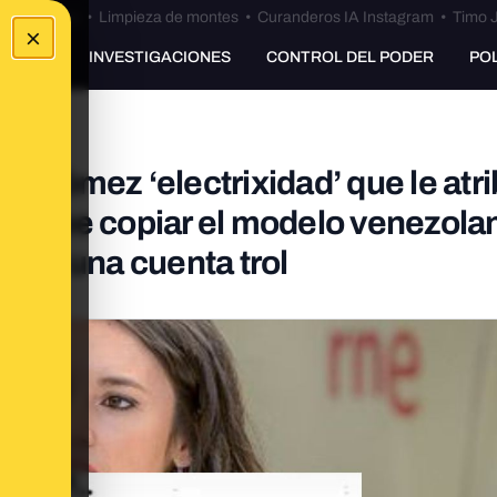
Bulos Ceuta
•
Limpieza de montes
•
Curanderos IA Instagram
•
Timo J
×
UNKING
INVESTIGACIONES
CONTROL DEL PODER
PO
o Gómez ‘electrixidad’ que le atr
pa debe copiar el modelo venezola
: es una cuenta trol