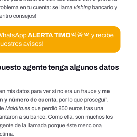
al mismo teléfono de antes, pero esta vez por el móvil, no desde el fij
ue ellos jamás piden por teléfono el PIN ni el número de la tarjets, que es una
roblema en tu cuenta: se llama
vishing
bancario
y
s clientes, parece que los estafadores, cuando te dicen que llames a la 
entro consejos!
jamás deis por teléfono número de DNI o PIN de la tarjeta, ni nigún otro dato.
e WhatsApp
ALERTA TIMO
🚨🚨🚨 y recibe
uestros avisos!
upuesto agente tenga algunos datos
n mis datos para ver si no era un fraude y
me
ión y número de cuenta
, por lo que proseguí”.
 de
Maldita.es
que
perdió 850 euros tras una
antaron a su banco
. Como ella, son muchos los
 agente de la llamada porque éste menciona
ctima.