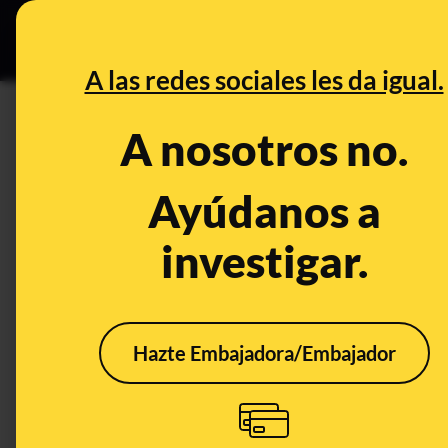
Especial C
DESINFO
PREB
A las redes sociales les da igual.
DESINFO
A nosotros no.
Cómo saber si se están hacie
cuidado con el ‘vishing’
Ayúdanos a
investigar.
Timo
Delitos
Hazte Embajadora/Embajador