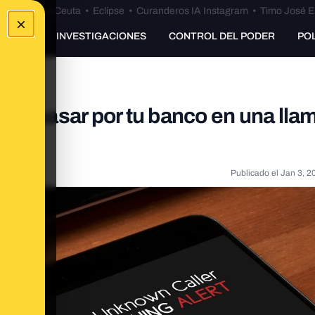
euta
•
Bulos Ceuta
•
Eclipse
•
Curanderos IA Instagram
•
Timo José E
×
UNKING
INVESTIGACIONES
CONTROL DEL PODER
PO
ndo pasar por tu banco en una lla
Publicado el
Jan 3, 2