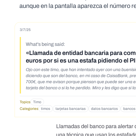
aunque en la pantalla aparezca el número r
3/7/25
What's being said:
«Llamada de entidad bancaria para com
euros por si es una estafa pidiendo el PI
Ojo con este timo, que han intentado ayer con una buenísima amiga mía 
diciendo que son del banco, en mi caso de CaisaBank, preg
700€, que me avisan porque piensan que puede ser una estafa, les digo que no la he hecho, preguntan si puedo comprobar si tengo mi
tarjeta del banco o si la he perdido. Miro y les digo que si
me pase por las oficinas de la Caixa de la calle Mayor par
en el envés de la tarjeta, que lo haga nada más colgar ello
Topics
Timo
viene en la tarjeta y efectivamente me contestan que si que es la Caixa y que van a proceder a la anulación de la tarjeta, para lo que
Categories
timos
tarjetas bancarias
datos bancarios
bancos
necesitan que les de el PIN de mi tarjeta. Les digo que no 
para proceder a que no sigan utilizando la tarjeta. Digo que no se lo voy a dar, que me pasaría por la oficina personalmente, pero que no
quiero dar ni mi DNI ni el PIN por teléfono. Insisten, dic
Llamadas del banco para alertar 
otro gasto de 120 €, de una tienda de Tirso de Molina hec
una
técnica que usan los estafa