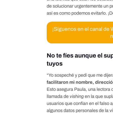
acabo de llamar. Menos mal que desconfío. Cuelgo, y llamo 
antes. Efectivamente, la Caixa me confirma que es una estafa, q
de solucionar urgentemente un p
estafa que se está produciendo y en la que han caido vario
así es como podemos evitarlo. ¡D
hacen una conexión abierta de manera que tu llamada no entra al teléfono del banco sino a ellos, a los estafadores, una vez que les das el
PIN, te despluman la cuenta. Moraleja, 
¡Síguenos en el canal d
n
No te fíes aunque el s
tuyos
“Yo sospeché y pedí que me dijera
facilitaron mi nombre, direcc
Esto asegura Paula, una lectora
llamada de
vishing
en la que supl
usuarios que confían en el falso
algunos datos personales de la ví