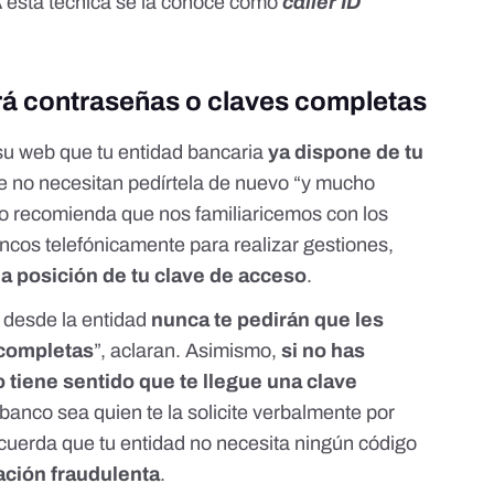
 A esta técnica se la conoce como
caller ID
rá contraseñas o claves completas
su web
que tu entidad bancaria
ya dispone de tu
ue no necesitan pedírtela de nuevo “y mucho
o recomienda que nos familiaricemos con los
ancos telefónicamente para realizar gestiones,
a posición de tu clave de acceso
.
 desde la entidad
nunca te pedirán que les
 completas
”,
aclaran
. Asimismo,
si no has
o tiene sentido que te llegue una clave
anco sea quien te la solicite verbalmente por
cuerda que tu entidad no necesita ningún código
ación fraudulenta
.