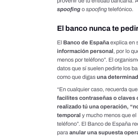
provenir de tu entidad bancaria.
spoofing
o
spoofing
telefónico
.
El banco nunca te pedi
El
Banco de España
explica en 
información personal
, por lo q
menos por teléfono”. El organism
datos que sí suelen pedirte los b
como que digas
una determinad
“En cualquier caso, recuerda que
facilites contraseñas o claves
realizado tú una operación, “n
temporal
y mucho menos que el b
teléfono”. El Banco de España re
para
anular una supuesta oper