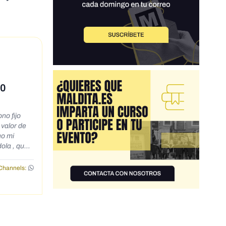
00
 valor de
dola , que
 que viene
o, el que
Channels:
tan el Pin
a mismo hay
dónde