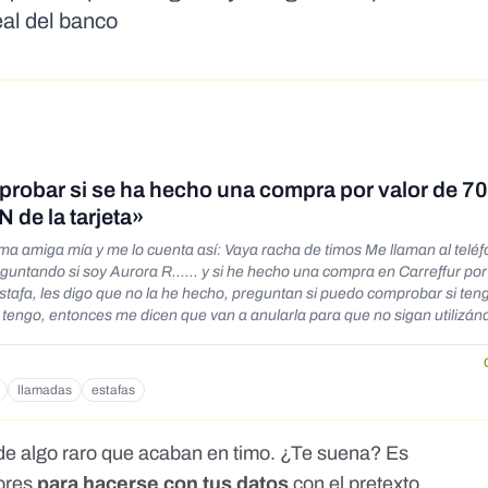
eal del banco
probar si se ha hecho una compra por valor de 7
N de la tarjeta»
y me lo cuenta así: Vaya racha de timos Me llaman al teléfono fijo
untando si soy Aurora R...... y si he hecho una compra en Carreffur por
 la tengo, entonces me dicen que van a anularla para que no sigan utilizán
a que me den una nueva y que para anularla llame al telefono de la Caixa
s para que me atiendan que ellos dan el parte. Llamo al teléfono del banc
llamadas
estafas
lo doy por teléfono, ellos me dicen que he llamado a la Caixa y que necesi
iéndome que si no me doy cuenta que están utilizando mi tarjeta, que ahor
de algo raro que acaban en timo. ¿Te suena? Es
ho con mi tarjeta. Me resisto a pesar que me indican que son del Banco 
dores
para hacerse con tus datos
con el pretexto