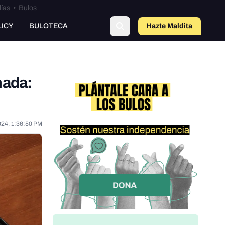
lías
•
Bulos
LICY
BULOTECA
Hazte Maldit
o
mada:
024, 1:36:50 PM