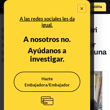
×
Hazte Maldit
o
Abrir menú
A las redes sociales les da
DESINFO
igual.
Cuidado con este tuit de Mari
Carmen (‘YoConSanchez’)
A nosotros no.
sobre la agresión sufrida por
Ayúdanos a
una reportera en directo: es una
investigar.
cuenta trol
Publicado el
Sep 14, 2023, 10:07:41 AM
Hazte
Embajadora/Embajador