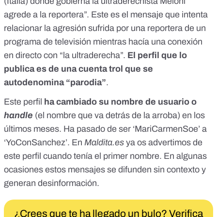
(Italia) donde gobierna la ultraderechista Meloni
agrede a la reportera”.
Este es el mensaje
que intenta
relacionar la agresión sufrida por una reportera de un
programa de televisión mientras hacía una conexión
en directo con “la ultraderecha”.
El perfil que lo
publica es de una cuenta trol que se
autodenomina “parodia”
.
Este perfil
ha cambiado su nombre de usuario o
handle
(el nombre que va detrás de la arroba) en los
últimos meses. Ha pasado de ser ‘MariCarmenSoe’ a
‘YoConSanchez’. En
Maldita.es
ya
os advertimos de
este perfil cuando tenía el primer nombre
. En algunas
ocasiones estos mensajes se difunden sin contexto y
generan desinformación
.
¿Crees que te ha llegado un bulo? Verifica