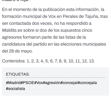
En el momento de la publicación esta información, la
formación municipal de Vox en Perales de Tajuña, tras
ser contactada dos veces, no ha respondido a
Maldita.es
sobre si dos de los supuestos cinco
agresores formaron parte de las listas de la
candidatura del partido en las elecciones municipales
del 28 de mayo.
Contenidos:
1
,
2
,
3
,
4
,
5
,
6
,
7
,
8
,
9
,
10
,
11
,
12
,
13
.
ETIQUETAS:
#Madrid
#PSOE
#Vox
#agresión
#concejal
#concejala
#socialista