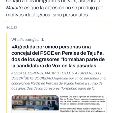
señaló a dos integrantes de Vox, asegura a
Maldita.es
que la agresión no se produjo por
motivos ideológicos, sino personales
8/16/23
What's being said:
«Agredida por cinco personas una
concejal del PSOE en Perales de Tajuña,
dos de los agresores "formaban parte de
la candidatura de Vox en las pasadas
elecciones municipales"»
4 2314 EL ESPANOL MADRID TOTAL B AYUNTARIES 12
SUSCRÍBETE SOCIEDAD Agredida por cinco personas una
concejal del PSOE en Perales de Tajuña frente a su hijo de
dos años Dos de los agresores "formaban parte de la
candidatura de Vox en las pasadas elecciones municipales",
ha denunciado el partido. 14 agosto, 2023 - 13:52 X