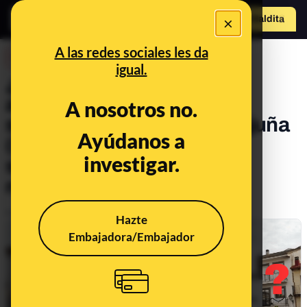
×
Hazte Maldit
o
Abrir menú
A las redes sociales les da
DESINFO
igual.
¿Qué sabemos sobre la
agresión a una concejal
A nosotros no.
socialista en Perales de Tajuña
Ayúdanos a
(Madrid) por parte
investigar.
supuestamente de dos
miembros de Vox?
Publicado el
Aug 16, 2023, 3:29:01 PM
Hazte
Embajadora/Embajador