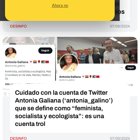
de junio: los contenidos se basan en
Ahora no
los nombres de 4 de los 96 candidatos
DESINFO
07/06/2024
Cuidado con la cuenta de Twitter
Antonia Galiana (‘antonia_galino’)
que se define como “feminista,
socialista y ecologista”: es una
cuenta trol
DESINFO
07/05/2024