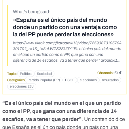
What's being said:
«España es el único país del mundo
donde un partido con una ventaja como
la del PP puede perder las elecciones»
https://www.tiktok.com/@aroaloki13/video/72593873195794
30170?_r=1&_t=8eLWZS2SU0Y “Es el único país del mundo
en el que un partido como el PP, que gana con una
diferencia de 14 escaños, va a tener que perder” aroaloki13
#parati #fypシ #españa🇪🇸 #sinverguenzas
#noquereisaespaña
Channels:
Topics
Política
Sociedad
Categories
Partido Popular (PP)
PSOE
elecciones
resultados
elecciones 23J
“Es el único país del mundo en el que un partido
como el PP, que gana con una diferencia de 14
escaños, va a tener que perder”
. Un
contenido
dice
que España es el único país donde un país con una