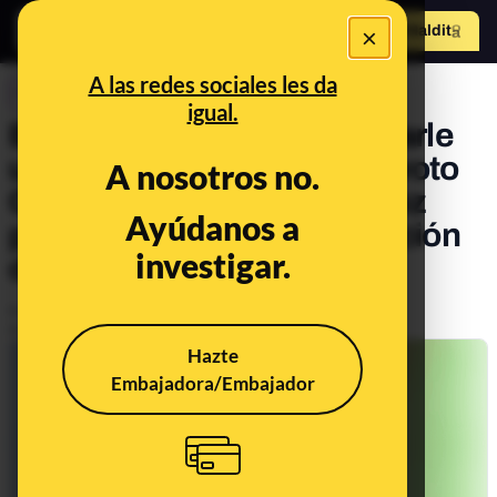
×
Hazte Maldit
o
Abrir menú
A las redes sociales les da
CONTROL DEL PODER
igual.
El PP a 1.758 votos de quitarle
un escaño al PSOE con el voto
A nosotros no.
CERA en Madrid: a Sánchez
Ayúdanos a
podría no valerle la abstención
investigar.
de Junts
Publicado el
Jul 24, 2023, 3:47:12 PM
Actualizado el
Jul 26, 2023, 11:40:00 AM
Hazte
Embajadora/Embajador