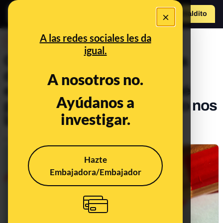
×
Hazte Maldit
o
Abrir menú
A las redes sociales les da
DESINFO
igual.
Consejos para no caer en la
desinformación en estas
A nosotros no.
elecciones generales: ¿qué
Ayúdanos a
podemos hacer para que no nos
investigar.
la cuelen?
Publicado el
Jul 17, 2023, 12:17:09 PM
Hazte
Embajadora/Embajador