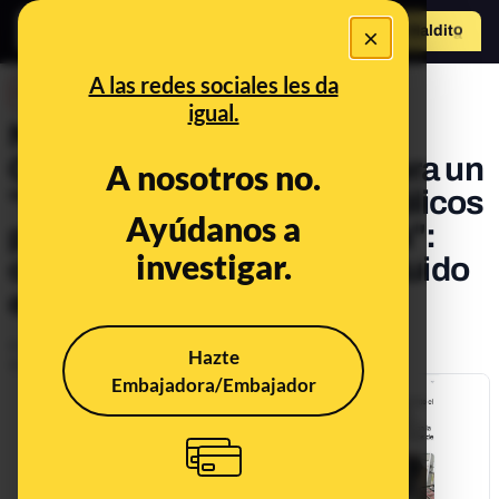
×
Hazte Maldit
o
Abrir menú
A las redes sociales les da
DESINFO
igual.
No, el Ayuntamiento de
Cáceres no ha retirado ahora un
A nosotros no.
"escudo de los Reyes Católicos
Ayúdanos a
por considerarlo franquista":
investigar.
ocurrió en 2010 y fue restituido
ese mismo año
Publicado el
Oct 7, 2020, 3:50:00 PM
Hazte
Actualizado el
Jul 10, 2023, 9:15:00 AM
Embajadora/Embajador