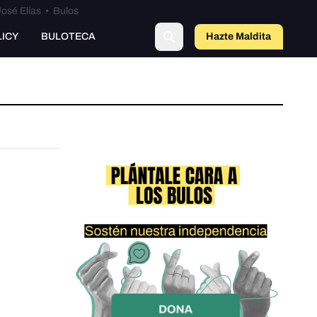
osé Elías
•
Bulos
LICY
BULOTECA
Hazte Maldit
a