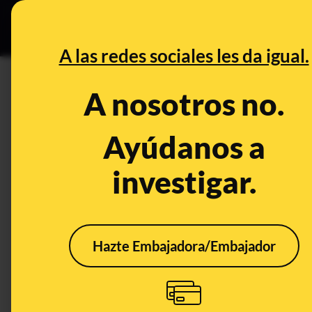
Grupos Ceuta
•
DESINFO
PREB
A las redes sociales les da igual.
escudo
A nosotros no.
Desinfo
Ayúdanos a
investigar.
Hazte Embajadora/Embajador
No, el Ayuntamiento de
¿Qué
Cáceres no ha retirado
nuev