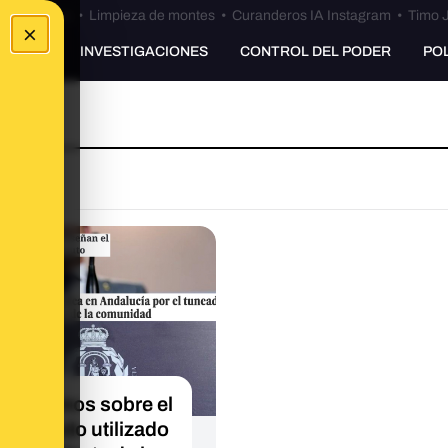
Bulos Ceuta
•
Limpieza de montes
•
Curanderos IA Instagram
•
Timo J
×
UNKING
INVESTIGACIONES
CONTROL DEL PODER
PO
 sabemos sobre el
o escudo utilizado