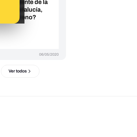
l presidente de la
a de Andalucía,
nma Moreno?
06/05/2020
Ver todos