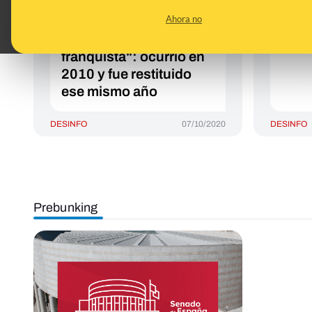
ahora un "escudo de
por e
Ahora no
los Reyes Católicos por
Junt
considerarlo
Jua
franquista": ocurrió en
2010 y fue restituido
ese mismo año
DESINFO
07/10/2020
DESINFO
Prebunking