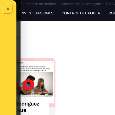
Bulos Ceuta
•
Limpieza de montes
•
Curanderos IA Instagram
•
Timo 
×
UNKING
INVESTIGACIONES
CONTROL DEL PODER
PO
Teresa Rodríguez
a dicho que