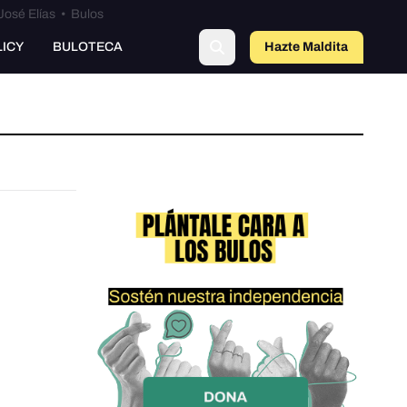
José Elías
•
Bulos
LICY
BULOTECA
Hazte Maldit
a