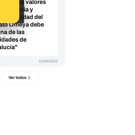
taurar los valores
onvivencia y
iculturalidad del
fato Omeya debe
una de las
ridades de
lucía"
13/06/2022
Ver todos