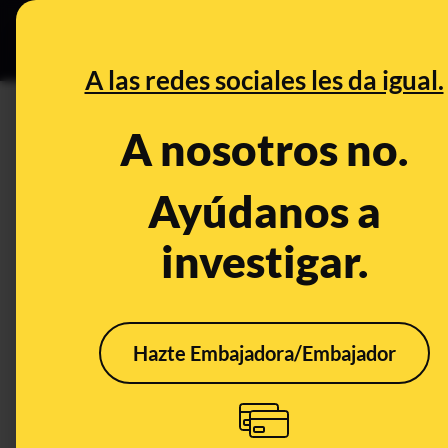
Especial Ceuta
•
DESINFO
PREB
A las redes sociales les da igual.
Reyes Católicos
A nosotros no.
Desinfo
Ayúdanos a
investigar.
Hazte Embajadora/Embajador
No, el Ayuntamiento de
No, 
Cáceres no ha retirado
no h