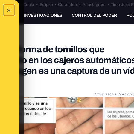
euta
•
Bulos Ceuta
•
Eclipse
•
Curanderos IA Instagram
•
Timo José E
×
UNKING
INVESTIGACIONES
CONTROL DEL PODER
PO
en forma de tornillos que
cando en los cajeros automáticos
La imagen es una captura de un ví
Actualizado el
Apr 17, 2