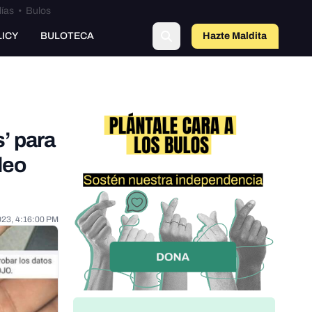
lías
•
Bulos
LICY
BULOTECA
Hazte Maldit
o
’ para
deo
023, 4:16:00 PM