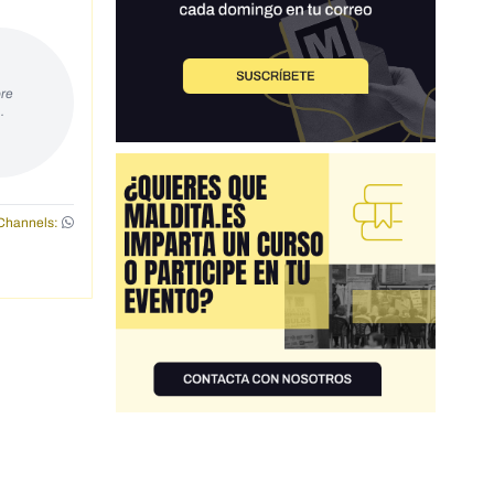
re
…
Channels: