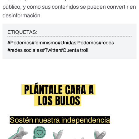
público
, y cómo sus contenidos
se pueden convertir en
desinformación.
ETIQUETAS:
#Podemos
#feminismo
#Unidas Podemos
#redes
#redes sociales
#Twitter
#Cuenta troll