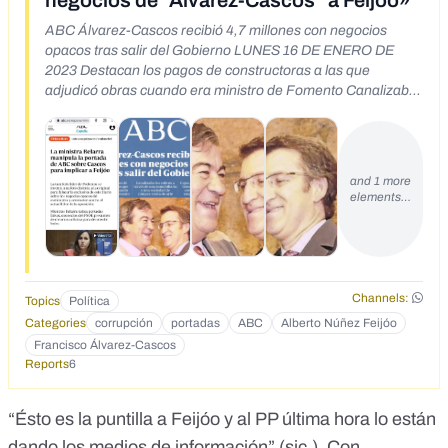
negocios de "Álvarez-Cascos" a Feijóo»
ABC Álvarez-Cascos recibió 4,7 millones con negocios
opacos tras salir del Gobierno LUNES 16 DE ENERO DE
2023 Destacan los pagos de constructoras a las que
adjudicó obras cuando era ministro de Fomento Canalizaba
los cobros a través de una inmobiliaria y una sociedad de
compra-venta de arte Cajas, ayuntamientos y la Generalitat
Valenciana contrataron con sus empresas desde 2004
https://www.esdiario.com/medios/290977749/ione-belarra-
and 1 more
manipula-portada-abc.html
elements…
Channels:
Topics
Política
Categories
corrupción
portadas
ABC
Alberto Núñez Feijóo
Francisco Álvarez-Cascos
Reports
6
“Ésto es la puntilla a Feijóo y al PP última hora lo están
dando los medios de información” (sic.). Con