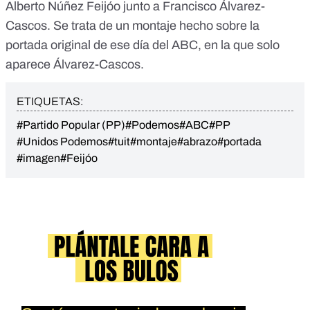
Alberto Núñez Feijóo junto a Francisco Álvarez-
Cascos. Se trata de un montaje hecho sobre la
portada original de ese día del ABC, en la que solo
aparece Álvarez-Cascos.
ETIQUETAS:
#Partido Popular (PP)
#Podemos
#ABC
#PP
#Unidos Podemos
#tuit
#montaje
#abrazo
#portada
#imagen
#Feijóo