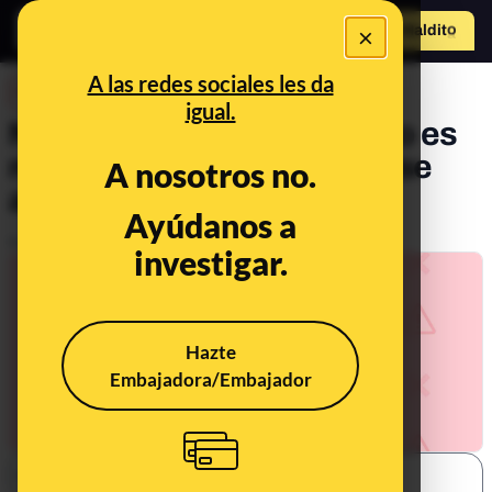
×
Hazte Maldit
o
Abrir menú
A las redes sociales les da
DESINFO
igual.
No, esta portada de ABC no es
real: es un montaje donde se
A nosotros no.
añade a Feijóo
Ayúdanos a
Publicado el
Jan 17, 2023, 11:05:19 AM
investigar.
Hazte
Embajadora/Embajador
SHARE: