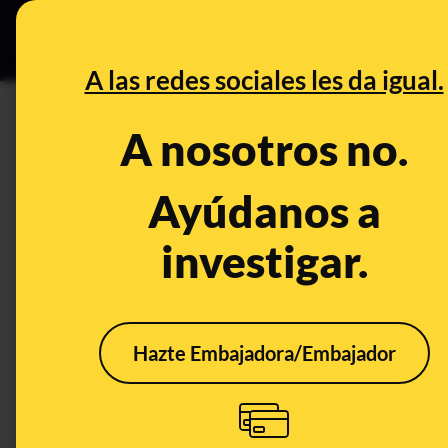
Grupos Ceuta
•
DESINFO
PREB
A las redes sociales les da igual.
tuit
A nosotros no.
Desinfo
Ayúdanos a
investigar.
FALSO
FALS
Hazte Embajadora/Embajador
No, que en un carril de
No, 
Adamuz diga
tuit