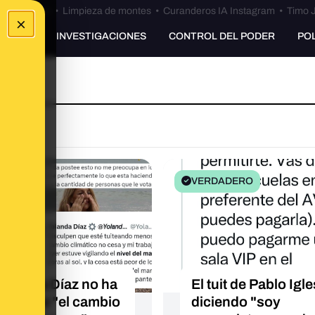
Bulos Ceuta
•
Limpieza de montes
•
Curanderos IA Instagram
•
Timo J
×
UNKING
INVESTIGACIONES
CONTROL DEL PODER
PO
O
VERDADERO
Yolanda Díaz no ha
El tuit de Pablo Igl
eado que "el cambio
diciendo "soy