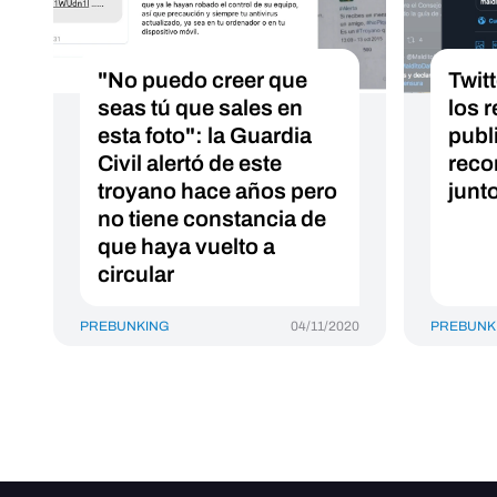
"No puedo creer que
Twitt
seas tú que sales en
los 
esta foto": la Guardia
publ
Civil alertó de este
reco
troyano hace años pero
junt
no tiene constancia de
que haya vuelto a
circular
PREBUNKING
04/11/2020
PREBUNK