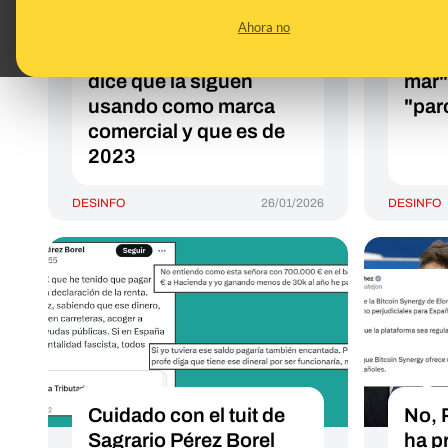
"Ensidesa" no
clim
Ahora no
demuestra que sea
que 
antiguo: ArcelorMittal
"vigi
dice que la siguen
mar"
usando como marca
"par
comercial y que es de
2023
DESINFO
26/01/2026
DESINFO
Cuidado con el tuit de
No, 
Sagrario Pérez Borel
ha p