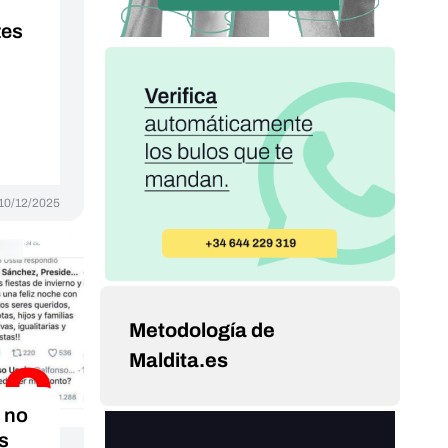
tes
10/12/2025
Metodología de
Maldita.es
 no
s