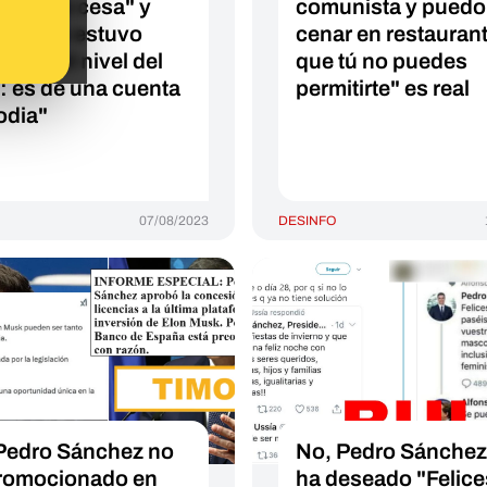
ático no cesa" y
comunista y puedo
por eso estuvo
cenar en restauran
lando el nivel del
que tú no puedes
: es de una cuenta
permitirte" es real
odia"
07/08/2023
DESINFO
Pedro Sánchez no
No, Pedro Sánchez
romocionado en
ha deseado "Felice