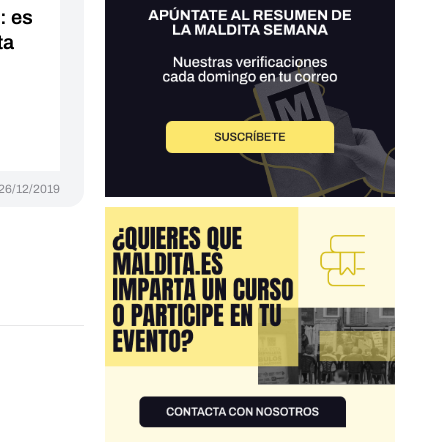
: es
ta
26/12/2019