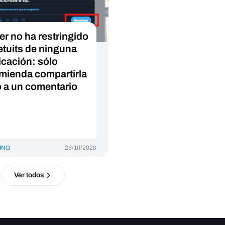
er no ha restringido
retuits de ninguna
icación: sólo
mienda compartirla
o a un comentario
ING
23/10/2020
Ver todos