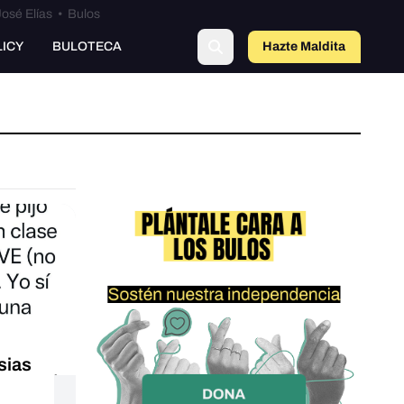
osé Elías
•
Bulos
LICY
BULOTECA
Hazte Maldit
a
esias