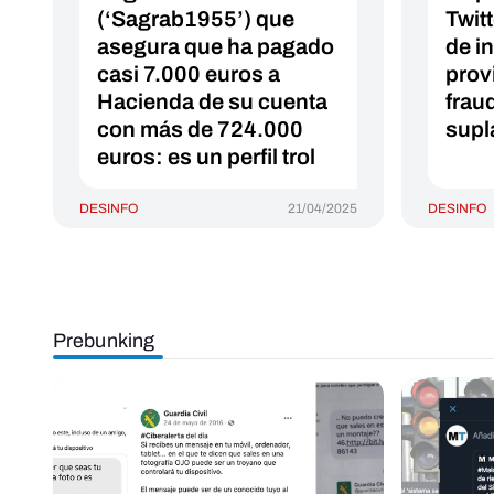
(‘Sagrab1955’) que
Twit
asegura que ha pagado
de i
casi 7.000 euros a
prov
Hacienda de su cuenta
frau
con más de 724.000
supl
euros: es un perfil trol
DESINFO
21/04/2025
DESINFO
Prebunking