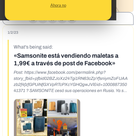
Ahora no
SHARE:
1/2/23
What's being said:
«Samsonite está vendiendo maletas a
1,99€ a través de post de Facebook»
Post: https://www.facebook.com/permalink.php?
story_fbid=pfbid02BZJoXz24Tgi1RN63cZpYfsniymZoFUAA
zb2f4fzfGPUiNfGXVpRTcPXcYGHQgwJVl&id=1000887350
41371 ? SАМSОNlТЕ cesó sus operaciones en Rusia. Ya se
han entregado más de 2.500 maletas en almacenes de
España ?? Participa en la campaña "Maleta para todos" y
paga sólo 1,99 € por el envío y recibirás una nueva maleta
prоxis spinner. Rellena un sencillo formulario y responde a
unas preguntas para conseguir ?
https://bit.ly/SPAIN_SAMSONITE_REGALO