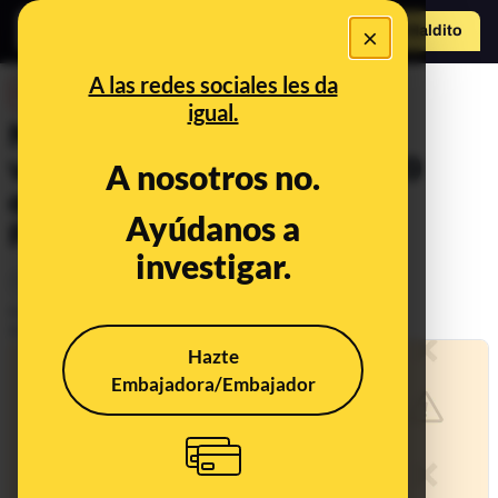
×
Hazte Maldit
o
Abrir menú
A las redes sociales les da
DESINFO
igual.
No, Samsonite no está
vendiendo maletas por 1,99
A nosotros no.
euros a través de posts de
Ayúdanos a
Facebook: es 'phishing'
investigar.
Timo
Publicado el
Jan 2, 2023, 1:53:37 PM
Actualizado el
Apr 7, 2023, 8:30:00 AM
Hazte
Embajadora/Embajador