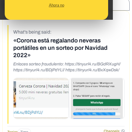
SHARE:
Ahora no
12/20/22
What's being said:
«Corona está regalando neveras
portátiles en un sorteo por Navidad
2022»
Enlaces sorteo fraudulento: https://tinyurl4.ru/BGdRXugH/
https://tinyurl4.ru/BDjPdYLl/ https://tinyurl4.ru/BxXqwDsk/
Channels: