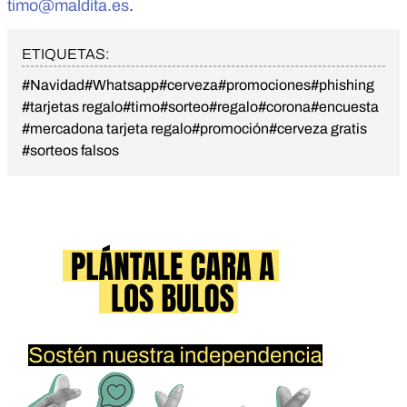
timo@maldita.es
.
ETIQUETAS:
#Navidad
#Whatsapp
#cerveza
#promociones
#phishing
#tarjetas regalo
#timo
#sorteo
#regalo
#corona
#encuesta
#mercadona tarjeta regalo
#promoción
#cerveza gratis
#sorteos falsos