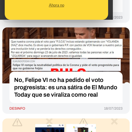
"información falsa”
Ahora no
DESINFO
05/12/2023
No, Felipe VI no ha pedido el voto
progresista: es una sátira de El Mundo
Today que se viraliza como real
DESINFO
18/07/2023