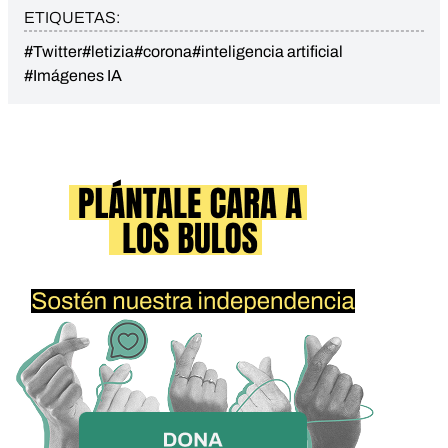
ETIQUETAS:
#Twitter
#letizia
#corona
#inteligencia artificial
#Imágenes IA