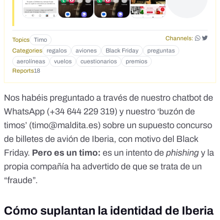
Channels:
Topics
Timo
Categories
regalos
aviones
Black Friday
preguntas
aerolíneas
vuelos
cuestionarios
premios
Reports
18
Nos habéis preguntado a través de
nuestro chatbot de
WhatsApp (+34 644 229 319)
y nuestro ‘buzón de
timos’ (
timo@maldita.es
) sobre un supuesto concurso
de billetes de avión de Iberia, con motivo del
Black
Friday
.
Pero es un timo:
es un intento de
phishing
y
la
propia compañía ha advertido de que se trata de un
“fraude”.
Cómo suplantan la identidad de Iberia