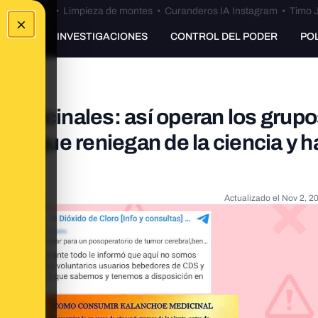
Bulos Ceuta
•
Limpieza de montes
•
Curanderos IA Instagram
•
Timo J
×
UNKING
INVESTIGACIONES
CONTROL DEL PODER
PO
 medicinales: así operan los grup
er que reniegan de la ciencia y 
Actualizado el
Nov 2, 2