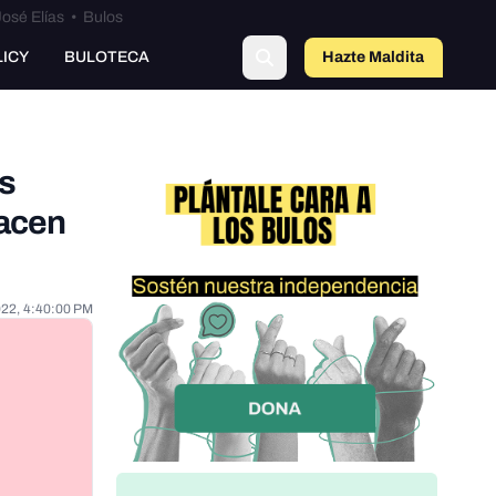
osé Elías
•
Bulos
LICY
BULOTECA
Hazte Maldit
o
os
hacen
022, 4:40:00 PM