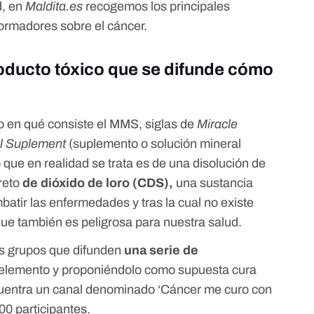
d, en
Maldita.es
recogemos los principales
ormadores sobre el cáncer.
roducto tóxico que se difunde cómo
 en qué consiste el MMS, siglas de
Miracle
al Suplement
(suplemento o solución mineral
 que en realidad se trata es de una disolución de
creto
de dióxido de loro (CDS),
una sustancia
batir las enfermedades y tras la cual no existe
 que también
es peligrosa para nuestra salud
.
os grupos que difunden
una serie de
 elemento y proponiéndolo como supuesta cura
ncuentra un canal denominado ‘Cáncer me curo con
0 participantes.