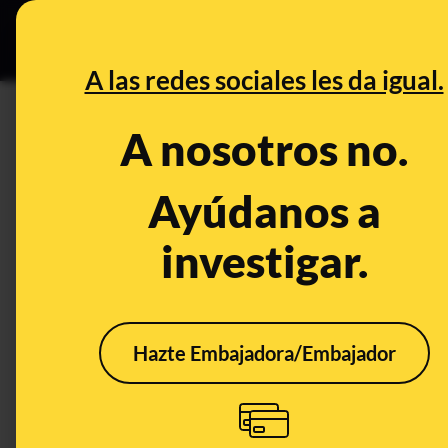
Grupos Ceuta
•
DESINFO
PREB
A las redes sociales les da igual.
DESINFO
A nosotros no.
Del dióxido de cloro a plantas
desinformadores sobre el cánc
Ayúdanos a
peligrar tu salud
investigar.
Publicado el
Oct 27, 2022, 2:51:50 PM
Hazte Embajadora/Embajador