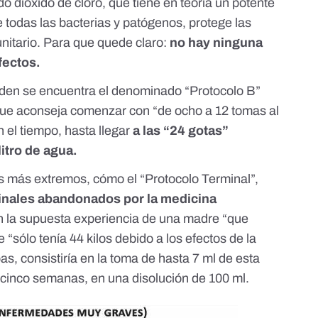
 dióxido de cloro, que tiene en teoría un potente
 todas las bacterias y patógenos, protege las
unitario. Para que quede claro:
no hay ninguna
fectos.
nden se encuentra el denominado “Protocolo B”
, que aconseja comenzar con “de ocho a 12 tomas al
n el tiempo, hasta llegar
a las “24 gotas”
litro de agua.
s más extremos, cómo el “Protocolo Terminal”,
inales abandonados por la medicina
en la supuesta experiencia de una madre “que
“sólo tenía 44 kilos debido a los efectos de la
as, consistiría en la toma de hasta 7 ml de esta
e cinco semanas, en una disolución de 100 ml.