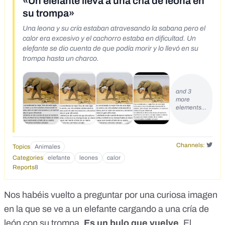
«Un elefante lleva a una cría de leona en
su trompa»
Una leona y su cría estaban atravesando la sabana pero el
calor era excesivo y el cachorro estaba en dificultad. Un
elefante se dio cuenta de que podía morir y lo llevó en su
trompa hasta un charco.
and 3
more
elements…
Channels:
Topics
Animales
Categories
elefante
leones
calor
Reports
8
Nos habéis vuelto a preguntar por una curiosa imagen
en la que se ve a un elefante cargando a una cría de
león con su trompa.
Es un bulo que vuelve
. El