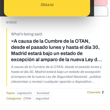
Ahora no
SHARE:
6/29/22
What's being said:
«A causa de la Cumbre de la OTAN,
desde el pasado lunes y hasta el día 30,
Madrid estará bajo un estado de
excepción al amparo de la nueva Ley de
Seguridad Nacional…pública (decomisar
A causa de la Cumbre de la OTAN, desde el pasado lunes y
o revisar) cualquier aparato o
hasta el día 30, Madrid estará bajo un estado de excepción
al amparo de la nueva Ley de Seguridad Nacional…pública
dispositivo»
(decomisar o revisar) cualquier aparato o dispositivo:
tablets, teléfonos móviles, cámaras. De igual manera se
podrá registrar los IMEI’s de los teléfonos e inclusive, se
Channels:
Topics
Legislación
Sociedad
podrá disolver cualquier reunión o grupo de personas que
Categories
OTAN
seguridad
superen el número de 5, o aquellos que las Fuerzas de
Seguridad entiendan que puedan suponer una amenaza