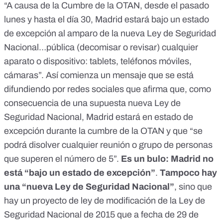
«potencial»… Sin embargo, y a pesar del operativo que
“A causa de la Cumbre de la OTAN, desde el pasado
convierte a Madrid en una ciudad policialmente tomada, las
lunes y hasta el día 30, Madrid estará bajo un estado
manifestaciones anti OTAN y por la Paz convocadas no se
de excepción al amparo de la nueva Ley de Seguridad
han suspendido, al menos que yo sepa. Creo si éstas fueran
multitudinarias, la Policía no se atrevería a provocar para
Nacional…pública (decomisar o revisar) cualquier
evitar darles resonancia y acrecentar disturbios. Pero
aparato o dispositivo: tablets, teléfonos móviles,
bueno, eso es solo mi opinión, porque de esta gente nunca
hay que fiarse y del Gobierno Progresista del sociata Pedro
cámaras”. Así comienza un mensaje que se está
Sánchez y sus compadres del PCE ya sabemos qué
difundiendo por redes sociales que afirma que, como
podemos esperar... Personalmente no me intimida toda esa
consecuencia de una supuesta nueva Ley de
parafernalia, sino al contrario, estaré allí para expresar
pacíficamente mi protesta contra la guerra, contra todas las
Seguridad Nacional, Madrid estará en estado de
guerras, contra ese instrumento de agresión y exterminio
excepción durante la cumbre de la OTAN y que “se
que es la OTAN...
podrá disolver cualquier reunión o grupo de personas
que superen el número de 5”.
Es un bulo: Madrid no
está “bajo un estado de excepción”
.
Tampoco hay
una “nueva Ley de Seguridad Nacional”
, sino que
hay un proyecto de ley de modificación de la Ley de
Seguridad Nacional de 2015 que a fecha de 29 de