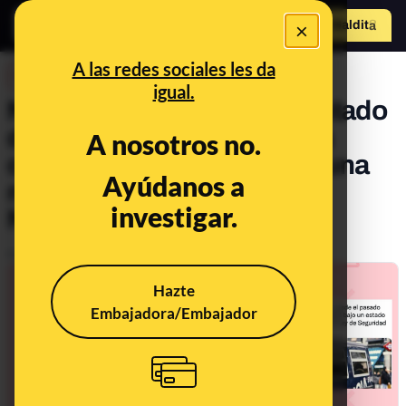
×
Hazte Maldit
o
Abrir menú
A las redes sociales les da
DESINFO
igual.
No, ni Madrid está en un estado
de excepción a causa de la
A nosotros no.
cumbre de la OTAN ni hay una
Ayúdanos a
nueva Ley de Seguridad
investigar.
Nacional
Publicado el
Jun 29, 2022, 1:37:26 PM
Hazte
Embajadora/Embajador