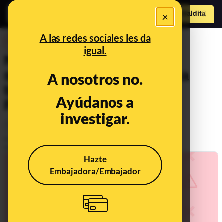
×
Hazte Maldit
o
Abrir menú
A las redes sociales les da
DESINFO
igual.
No, Coca-Cola no está
sorteando una mininevera a
A nosotros no.
través de esta página de
Ayúdanos a
Facebook: es 'phishing'
investigar.
Timo
Publicado el
Apr 26, 2022, 2:29:20 PM
Actualizado el
May 27, 2022, 8:50:00 AM
Hazte
Embajadora/Embajador