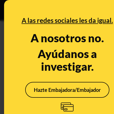
Especial C
DESINFO
PREB
A las redes sociales les da igual.
DESINFO
A nosotros no.
Cuidado con los hackeos a cu
supuestas inversiones en cr
Ayúdanos a
investigar.
Timo
Tecnología
Delitos
Hazte Embajadora/Embajador