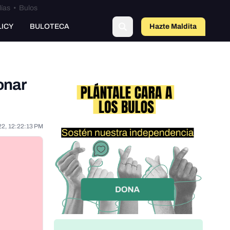
lías
•
Bulos
LICY
BULOTECA
Hazte Maldit
o
onar
22, 12:22:13 PM