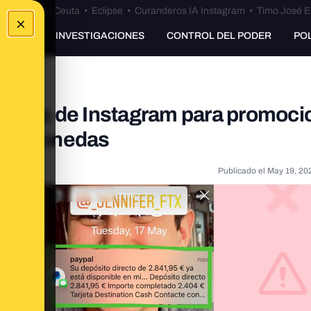
euta
•
Bulos Ceuta
•
Eclipse
•
Curanderos IA Instagram
•
Timo José E
×
UNKING
INVESTIGACIONES
CONTROL DEL PODER
PO
entas de Instagram para promoci
iptomonedas
Publicado el
May 19, 20