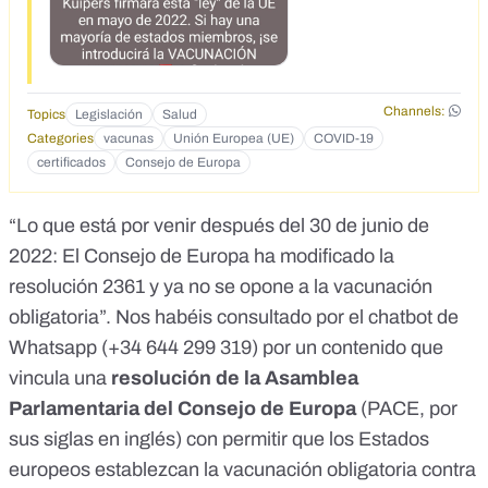
finales de 2022/2023 habrá una moneda digital. Entonces,
¡nadie podrá acceder a su dinero! La UE impone un DNI
digital a todos los ciudadanos de la UE sin consultar. Echa
un vistazo a Mi Gobierno.</div>
Channels:
Topics
Legislación
Salud
Categories
vacunas
Unión Europea (UE)
COVID-19
certificados
Consejo de Europa
“Lo que está por venir después del 30 de junio de
2022: El Consejo de Europa ha modificado la
resolución 2361 y ya no se opone a la vacunación
obligatoria”. Nos habéis consultado por el chatbot de
Whatsapp (
+34 644 299 319
) por
un contenido
que
vincula una
resolución de la Asamblea
Parlamentaria del Consejo de Europa
(PACE, por
sus siglas en inglés) con permitir que los Estados
europeos establezcan la vacunación obligatoria contra