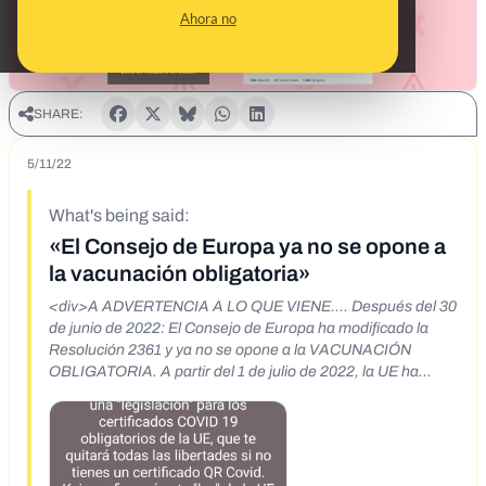
Ahora no
SHARE:
5/11/22
What's being said:
«El Consejo de Europa ya no se opone a
la vacunación obligatoria»
<div>A ADVERTENCIA A LO QUE VIENE.... Después del 30
de junio de 2022: El Consejo de Europa ha modificado la
Resolución 2361 y ya no se opone a la VACUNACIÓN
OBLIGATORIA. A partir del 1 de julio de 2022, la UE ha
anunciado una "legislación" para los certificados COVID 19
obligatorios de la UE, que te quitará todas las libertades si no
tienes un certificado QR Covid. Kuipers firmará esta "ley" de
la UE en mayo de 2022. Si hay una mayoría de estados
miembros, se introducirá la VACUNACIÓN FORZADA! A