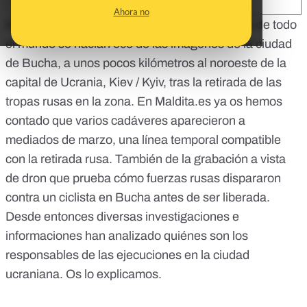
SHARE:
Ahora no
El pasado
3 de abril
medios de comunicación de todo
el mundo se hacían eco de las imágenes de la ciudad
de Bucha, a unos pocos kilómetros al noroeste de la
capital de Ucrania, Kiev / Kyiv, tras la retirada de las
tropas rusas en la zona. En Maldita.es ya os hemos
contado que varios cadáveres aparecieron a
mediados de marzo,
una línea temporal compatible
con la retirada rusa
. También de la grabación a vista
de
dron que prueba cómo fuerzas rusas dispararon
contra un ciclista en Bucha antes de ser liberada
.
Desde entonces diversas investigaciones e
informaciones han analizado quiénes son los
responsables de las ejecuciones en la ciudad
ucraniana. Os lo explicamos.