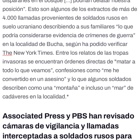
dispararles en el bosque […] podrían delatar nuestra
posición”. Esto son algunos de los
extractos
de más de
4.000 llamadas provenientes de soldados rusos en
suelo
ucraniano describiendo a sus
familiares “
lo que
podría considerarse evidencia de
crímenes
de guerra”
en la
localidad de
Bucha, según ha podido verificar
The
New York Times.
Entre los relatos de las tropas
invasoras se encuentran
órdenes
directas de "matar a
todo lo que veamos”
, confesiones como “me he
convertido en un asesino” y lo que algunos soldados
describen como una “
montaña” e
incluso un “
mar
” de
cadáveres
en la
localidad
.*
Associated Press y PBS han revisado
cámaras de vigilancia y llamadas
interceptadas a soldados rusos para