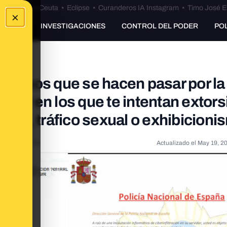
euta
•
Bulos Ceuta
•
Eclipse
•
Curanderos IA Instagram
•
Timo José E
×
UNKING
INVESTIGACIONES
CONTROL DEL PODER
PO
rónicos que se hacen pasar por la
ivil y en los que te intentan extor
ntil, tráfico sexual o exhibicioni
2, 10:53:15 AM
Actualizado el
May 19, 2