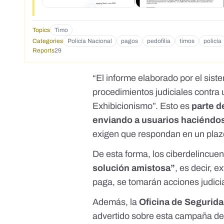
prueba de sus delitos. En aras de la confidencialidad le en
escrito para que puedan ser examinadas y verificadas con e
este plazo, nos veremos obligados a transmitir nuestro in
Topics
Timo
detención y le arrestaremos inmediatamente en la Guardia c
Categories
Policía Nacional
pagos
pedofilia
timos
policía
nacional de delincuentes sexuales. En este caso, su exped
Reports
29
comunicación para su publicación como persona fichada
“El informe elaborado por el siste
procedimientos judiciales contra us
Exhibicionismo”. Esto es
parte d
enviando a usuarios haciéndos
exigen que respondan en un plazo
De esta forma, los ciberdelincue
solución amistosa”
, es decir, 
paga, se tomarán acciones judici
Además, la
Oficina de Segurida
advertido sobre esta campaña de c