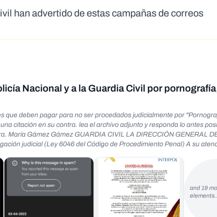
Civil han advertido de estas campañas de correos
icía Nacional y a la Guardia Civil por pornografía,
es que deben pagar para no ser procedados judicialmente por "Pornografí
na citación en su contra. lea el archivo adjunto y responda lo antes posi
eral Sra. María Gámez Gámez GUARDIA CIVIL LA DIRECCIÓN GENERAL D
ón judicial (Ley 6046 del Código de Procedimiento Penal) A su atenci
Civil, Jefe de la Brigada de Protección de Menores, Me pongo en conta
la Ciber-infiltración (autorizado, en particular para la pornografia infan
 sexual desde 2009) informarle de que es objeto de una serie de procedimi
 exhibicionista ✓Ciberpomografia ✓ Tráfico sexual Para su información, l
and 19 mo
9 aumenta las penas cuando las proposiciones, las agresiones sexuales
elements
metió el delito después de haber sido blanco en Internet (sitio de anunc
snudos de menores fueron grabados por nuestro ciberconserje y constitu