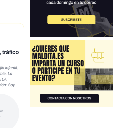
 tráfico
a infantil,
ble. La
E LA
ón: Soy la
cto con
til, la
entos
a Ley 6046
re
 o las
…
ios),
yen una