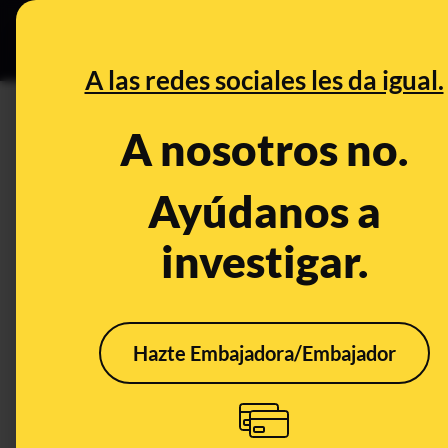
Especial C
DESINFO
PREB
A las redes sociales les da igual.
DESINFO
A nosotros no.
Cuidado con los correos elect
Policía Nacional y la Guardia C
Ayúdanos a
acusándote de pornografía infa
investigar.
Timo
Publicado el
Feb 2, 202
Hazte Embajadora/Embajador