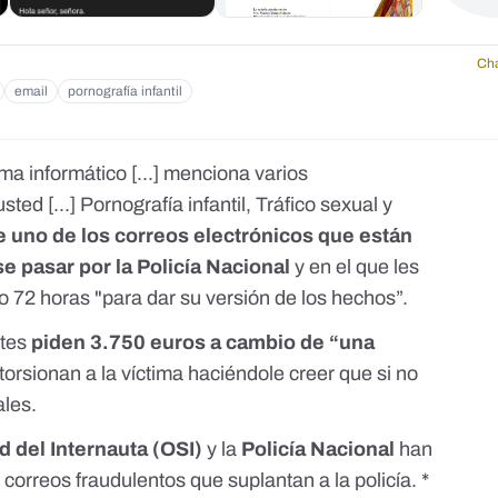
viamos este correo electrónico, se le ruega que haga valer sus justificac
l fin de evaluar las sanciones; esto en un plazo estricto de 24 horas. 
forme a la Sm. Dolores Delgado, Fiscal general del Estado para emitir un
Cha
ivil más cercana a su lugar de residencia y le inscribiremos en el regist
email
pornografía infantil
iente también se enviará a las asociaciones antipederastia y a los medi
 por el NSDR. Sinceramente, Sra. María Gámez Gámez
ma informático [...] menciona varios
ted [...] Pornografía infantil, Tráfico sexual y
e uno de los correos electrónicos que están
e pasar por la Policía Nacional
y en el que les
 72 horas "para dar su versión de los hechos”.
ntes
piden 3.750 euros a cambio de “una
extorsionan a la víctima haciéndole creer que si no
ales.
d del Internauta (OSI)
y la
Policía Nacional
han
orreos fraudulentos que suplantan a la policía. *