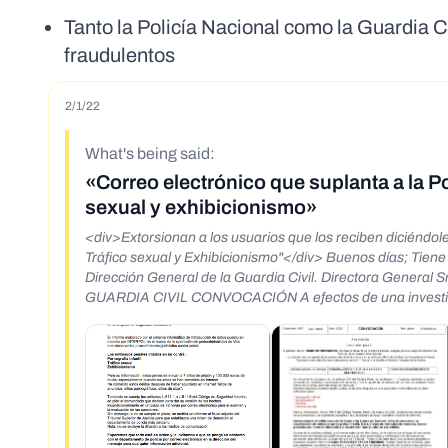
Tanto la Policía Nacional como la Guardia 
fraudulentos
2/1/22
What's being said:
«Correo electrónico que suplanta a la Pol
sexual y exhibicionismo»
<div>Extorsionan a los usuarios que los reciben diciéndol
Tráfico sexual y Exhibicionismo"</div> Buenos días; Tiene u
Dirección General de la Guardia Civil. Directora Gen
GUARDIA CIVIL CONVOCACIÓN A efectos de una investigaci
Sra. María Gámez Gámez Directora general de la Guardia 
usted poco después de una incautación de la computadora de 
pedofilia, la Ciber-pornografia, exhibicionista, el tráfico
judiciales en vigor. ✓Pornografia Infantil ✔Pedofilia ✓ El
del Código de Procedimiento Penal del 25 de mayo de 200
violaciones se hayan cometido utilizando Internet. Usted co
viendo videos de pornografia infantil, fotos/videos de de