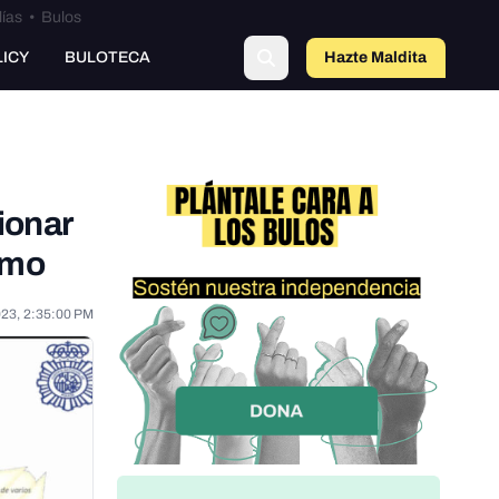
lías
•
Bulos
LICY
BULOTECA
Hazte Maldit
o
sionar
smo
023, 2:35:00 PM