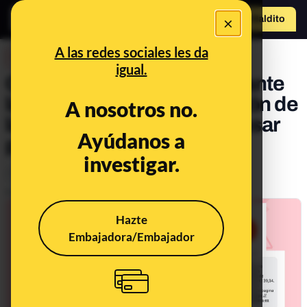
×
Hazte Maldit
o
Abrir menú
A las redes sociales les da
DESINFO
igual.
Cuidado con los timos durante
la campaña de la declaración de
A nosotros no.
la renta: cómo se hacen pasar
Ayúdanos a
por la Agencia Tributaria
investigar.
Timo
Publicado el
Apr 11, 2022, 2:16:24 PM
Hazte
Embajadora/Embajador