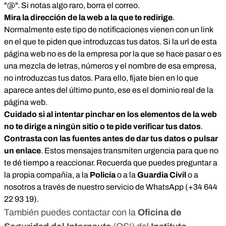
"@". Si notas algo raro, borra el correo.
Mira la dirección de la web a la que te redirige
.
Normalmente este tipo de notificaciones vienen con un link
en el que te piden que introduzcas tus datos. Si la url de esta
página web no es de la empresa por la que se hace pasar o es
una mezcla de letras, números y el nombre de esa empresa,
no introduzcas tus datos. Para ello, fíjate bien en lo que
aparece antes del último punto, ese es el dominio real de la
página web.
Cuidado si al intentar pinchar en los elementos de la web
no te dirige a ningún sitio o te pide verificar tus datos
.
Contrasta con las fuentes antes de dar tus datos o pulsar
un enlace
.
Estos mensajes transmiten urgencia para que no
te dé tiempo a reaccionar. Recuerda que puedes preguntar a
la propia compañía, a la
Policía
o a la
Guardia Civil
o a
nosotros a través de nuestro servicio de WhatsApp (
+34 644
22 93 19
).
También puedes contactar con la
Oficina de