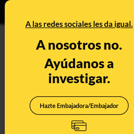
Grupos Ceuta
•
DESINFO
PREB
A las redes sociales les da igual.
DESINFO
A nosotros no.
No, este correo electrónico no
hacerte un reembolso de impu
Ayúdanos a
investigar.
Timo
Hazte Embajadora/Embajador