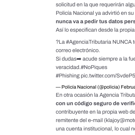
solicitud en la que requerirán al
Policía Nacional
ya advirtió en su
nunca va a pedir tus datos per
Así lo especifican desde la propi
?La
#AgenciaTributaria
NUNCA te 
correo electrónico.
Si dudas➡️ acude siempre a la fu
veracidad.
#NoPiques
#Phishing
pic.twitter.com/Svde
— Policía Nacional (@policia)
Februa
En otra ocasión la Agencia Tributa
con un código seguro de verif
contribuyente en la propia web de
remitente del e-mail (klajoy@mo
una cuenta institucional, lo cual