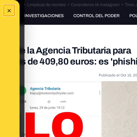
Bulos Ceuta
•
Limpieza de montes
•
Curanderos IA Instagram
•
Timo J
×
UNKING
INVESTIGACIONES
CONTROL DEL PODER
PO
 es de la Agencia Tributaria para
estos de 409,80 euros: es 'phish
Publicado el
Oct 15, 2