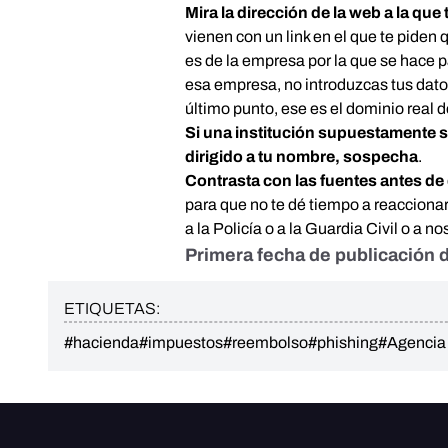
Mira la dirección de la web a la que 
vienen con un link en el que te piden 
es de la empresa por la que se hace 
esa empresa, no introduzcas tus datos.
último punto, ese es el dominio real 
Si una institución supuestamente s
dirigido a tu nombre, sospecha
.
Contrasta con las fuentes antes de 
para que no te dé tiempo a reacciona
a la Policía o a la Guardia Civil o a 
Primera fecha de publicación d
ETIQUETAS:
#hacienda
#impuestos
#reembolso
#phishing
#Agencia 