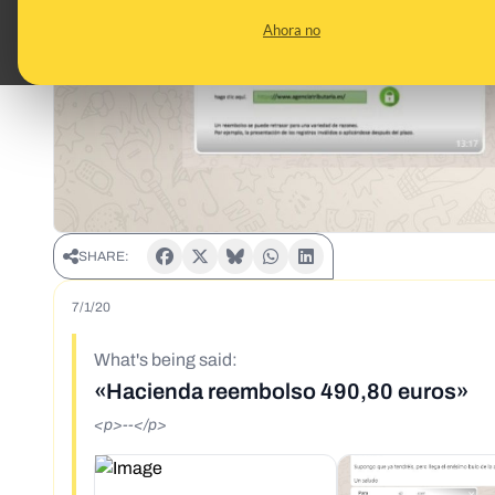
Ahora no
SHARE:
7/1/20
What's being said:
«Hacienda reembolso 490,80 euros»
<p>--</p>