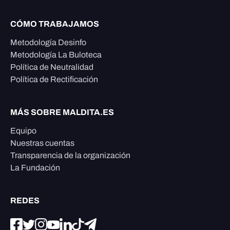
CÓMO TRABAJAMOS
Metodología Desinfo
Metodología La Buloteca
Política de Neutralidad
Política de Rectificación
MÁS SOBRE MALDITA.ES
Equipo
Nuestras cuentas
Transparencia de la organización
La Fundación
REDES