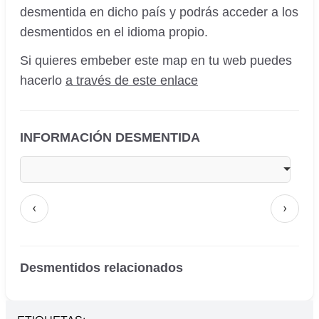
desmentida en dicho país y podrás acceder a los
desmentidos en el idioma propio.
Si quieres embeber este map en tu web puedes
hacerlo
a través de este enlace
INFORMACIÓN DESMENTIDA
‹
›
Desmentidos relacionados