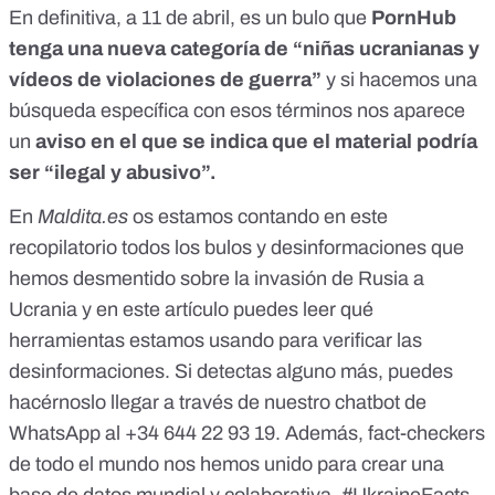
En definitiva, a 11 de abril, es un bulo que
PornHub
tenga una nueva categoría de “niñas ucranianas y
vídeos de violaciones de guerra”
y si hacemos una
búsqueda específica con esos términos nos aparece
un
aviso en el que se indica que el material podría
ser “ilegal y abusivo”.
En
Maldita.es
os estamos contando en este
recopilatorio todos los
bulos y desinformaciones que
hemos desmentido sobre la invasión de Rusia a
Ucrania
y en este artículo puedes leer
qué
herramientas estamos usando para verificar las
desinformaciones
. Si detectas alguno más, puedes
hacérnoslo llegar a través de nuestro chatbot de
WhatsApp al
+34 644 22 93 19
. Además, fact-checkers
de todo el mundo nos hemos unido para crear una