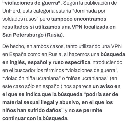
“violaciones de guerra”
. Según la publicación de
UnHerd, esta categoría estaría “dominada por
soldados rusos” pero
tampoco encontramos
resultados si utilizamos
una VPN
localizada en
San Petersburgo (Rusia).
De hecho, en ambos casos, tanto utilizando una VPN
en España como en Rusia, si hacemos una
búsqueda
en inglés, español y ruso específica
introduciendo
en el buscador los términos “violaciones de guerra”,
“violación niña ucraniana” o “niñas ucranianas” (en
este caso sólo en español) nos aparece
un aviso
en
el que se indica que la búsqueda “podría ser de
material sexual ilegal y abusivo, en el que los
niños han sufrido daños”
y
no se permite
continuar con la búsqueda.