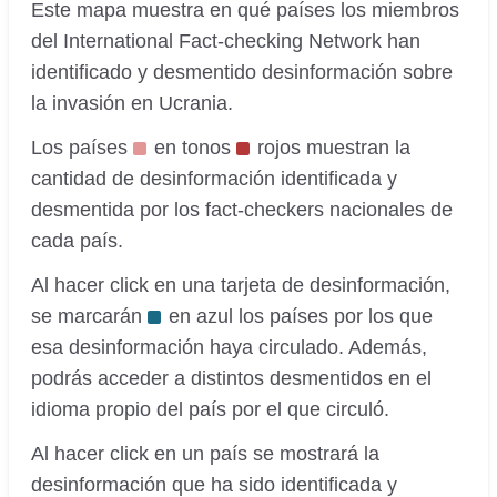
Este mapa muestra en qué países los miembros
del International Fact-checking Network han
identificado y desmentido desinformación sobre
la invasión en Ucrania.
Los países
en tonos
rojos muestran la
cantidad de desinformación identificada y
desmentida por los fact-checkers nacionales de
cada país.
Al hacer click en una tarjeta de desinformación,
se marcarán
en azul los países por los que
esa desinformación haya circulado. Además,
podrás acceder a distintos desmentidos en el
idioma propio del país por el que circuló.
Al hacer click en un país se mostrará la
desinformación que ha sido identificada y