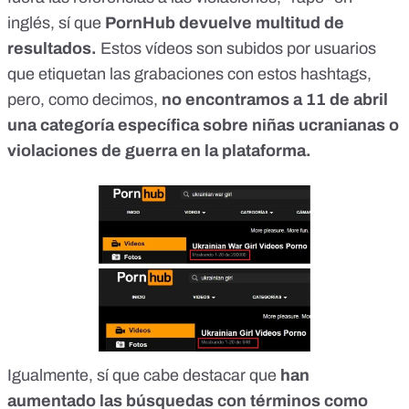
inglés, sí que
PornHub devuelve multitud de
resultados.
Estos vídeos son subidos por usuarios
que etiquetan las grabaciones con estos hashtags,
pero, como decimos,
no encontramos a 11 de abril
una categoría específica sobre niñas ucranianas o
violaciones de guerra en la plataforma.
Igualmente, sí que cabe destacar que
han
aumentado las búsquedas con términos como