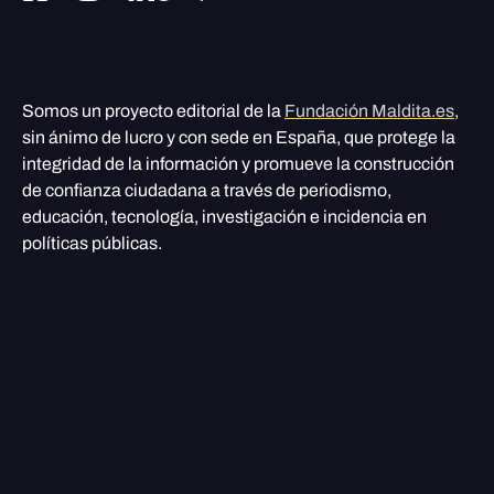
Somos un proyecto editorial de la
Fundación Maldita.es
,
sin ánimo de lucro y con sede en España, que protege la
integridad de la información y promueve la construcción
de confianza ciudadana a través de periodismo,
educación, tecnología, investigación e incidencia en
políticas públicas.