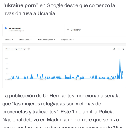
“ukraine porn”
en Google
desde que comenzó la
invasión rusa a Ucrania.
La publicación de UnHerd antes mencionada señala
que “las mujeres refugiadas son víctimas de
proxenetas y traficantes”. Este 1 de abril
la Policía
Nacional detuvo en Madrid
a un hombre que se hizo
pasar por familiar de dos menores ucranianas de 15 y