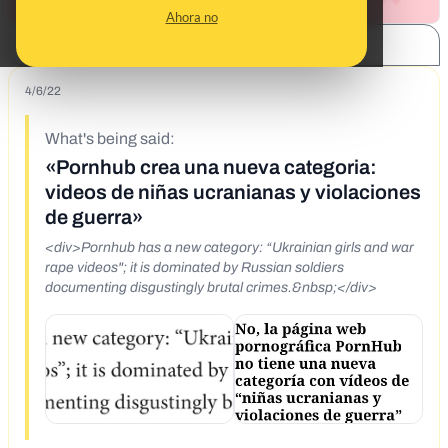
Ahora no
SHARE:
4/6/22
What's being said:
«Pornhub crea una nueva categoria:
videos de niñas ucranianas y violaciones
de guerra»
<div>Pornhub has a new category: “Ukrainian girls and war
rape videos"; it is dominated by Russian soldiers
documenting disgustingly brutal crimes.&nbsp;</div>