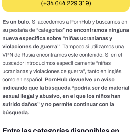
(+34 644 229 319)
Es un bulo.
Si accedemos a PornHub y buscamos en
su pestaña de “categorías”
no encontramos ninguna
nueva específica sobre “niñas ucranianas y
violaciones de guerra”
. Tampoco si utilizamos una
VPN de Rusia encontramos este contenido. Si en el
buscador introducimos específicamente “niñas
ucranianas y violaciones de guerra”, tanto en inglés
como en español,
PornHub devuelve un aviso
indicando que la búsqueda “podría ser de material
sexual ilegal y abusivo, en el que los niños han
sufrido daños” y no permite continuar con la
búsqueda.
Entre las categorías disponibles en