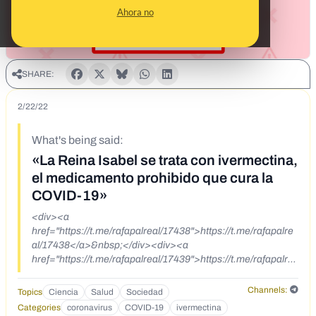
Ahora no
SHARE:
2/22/22
What's being said:
«La Reina Isabel se trata con ivermectina,
el medicamento prohibido que cura la
COVID-19»
<div><a
href="https://t.me/rafapalreal/17438">https://t.me/rafapalre
al/17438</a>&nbsp;</div><div><a
href="https://t.me/rafapalreal/17439">https://t.me/rafapalre
al/17439</a>&nbsp;</div><div><br></div>
Channels:
Topics
Ciencia
Salud
Sociedad
Categories
coronavirus
COVID-19
ivermectina