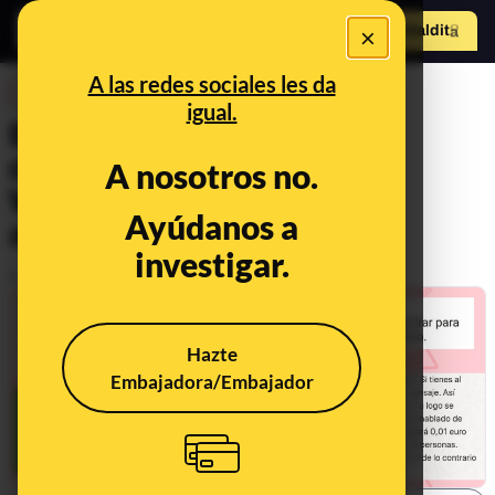
×
Hazte Maldit
o
Abrir menú
A las redes sociales les da
DESINFO
igual.
Bulos, mitos y
desinformaciones sobre
A nosotros no.
WhatsApp y sus
Ayúdanos a
actualizaciones
investigar.
Publicado el
Feb 22, 2022, 3:34:40 PM
Hazte
Embajadora/Embajador