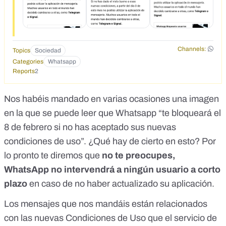
mundo han decidido cambiarse a otras, como Telegram o
Signal. Whatsapp bloqueara a usuarios que no acepten sus
nuevas con- diciones antes del 8 de febrero Quieres dejar
WhatsApp por Te-</div>
Channels:
Topics
Sociedad
Categories
Whatsapp
Reports
2
Nos habéis mandado en varias ocasiones una imagen
en la que se puede leer que Whatsapp “te bloqueará el
8 de febrero si no has aceptado sus nuevas
condiciones de uso”. ¿Qué hay de cierto en esto? Por
lo pronto te diremos que
no te preocupes,
WhatsApp no intervendrá a ningún usuario a corto
plazo
en caso de no haber actualizado su aplicación.
Los mensajes que nos mandáis están relacionados
con las nuevas Condiciones de Uso que el servicio de