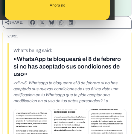
Ahora no
SHARE:
2/3/21
What's being said:
«WhatsApp te bloqueará el 8 de febrero
si no has aceptado sus condiciones de
uso»
<div>5. Whatsapp te bloqueara el 8 de febrero si no has
aceptado sus nuevas condiciones de uso éHas visto una
notificacion en tu Whatsapp que te pide aceptar una
modificacion en el uso de tus datos personales? La
compania, propiedad de Facebook, te pide que aceptes
compartir esos datos, incluido tu numero de teléfono, con la
red social. Si no has dado el visto bueno a esas nuevas
condiciones, a partir del dia 8 de este mes no podras utilizar
la aplicaci6n de mensajeria. Muchos usuarios en todo el