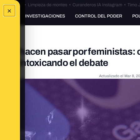
Bulos Ceuta
•
Limpieza de montes
•
Curanderos IA Instagram
•
Timo J
×
UNKING
INVESTIGACIONES
CONTROL DEL PODER
PO
que se hacen pasar por feministas
uir intoxicando el debate
Actualizado el
Mar 8, 2