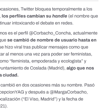
 ocasiones, Twitter bloquea temporalmente a los
,
los perfiles cambian su
handle
(el nombre que
tinuar intoxicando el debate en redes.
os es el perfil
@Corbacho_Concha
, actualmente
 que
se cambió de nombre de usuario hasta en
 se hizo viral tras publicar mensajes como que
tar al menos una vez para poder ser feministas,
 como “feminista, empoderada y ecologista” y
yuntamiento de Coslada (Madrid),
algo que nos
la ciudad.
il cambió en
dos ocasiones más su nombre
. Pasó
cepcionYAG
y después a
@MargaCorbacho
,
lización (“El Viso, Madrid”) y la fecha de
021).