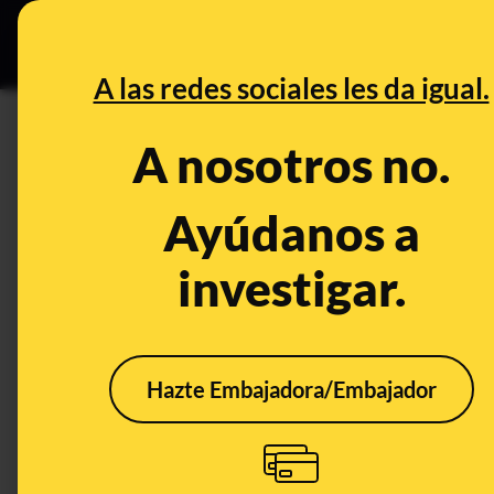
Grupos Ceuta
•
DESINFO
PREB
A las redes sociales les da igual.
DESINFO
A nosotros no.
Los perfiles trols de Twitter 
cambian sus nombres para seg
Ayúdanos a
investigar.
Publicado el
Jan 27, 2022, 8:55:22 AM
Hazte Embajadora/Embajador