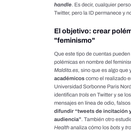
handle
. Es decir, cualquier pe
Twitter, pero la ID permanece y n
El objetivo: crear polém
"feminismo"
Que este tipo de cuentas pueden
polémicas en nombre del femin
Maldita.es
, sino que es algo que
académicos
como el realizado e
Universidad Sorbonne Paris Nor
identifican
trols
en Twitter y se lo
mensajes en línea de odio, falso
difundir “tweets de incitación
audiencia”
. También otro estud
Health
analiza cómo los
bots
y
tr