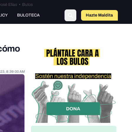
osé Elías
•
Bulos
LICY
BULOTECA
Hazte Maldit
o
: cómo
023, 8:39:00 AM