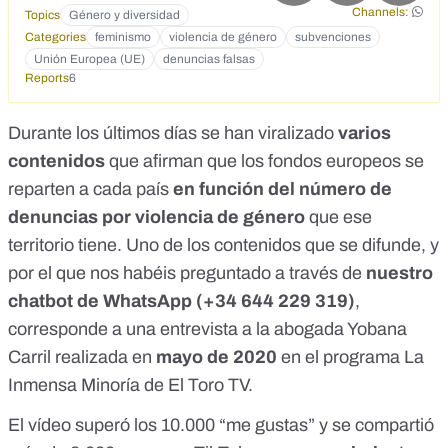
amenazas o presiones para no hablar del tema. - No se
Channels:
Topics
Género y diversidad
habla de este tema porque maneja miles de millones de
Categories
feminismo
violencia de género
subvenciones
euros anuales en subvenciones europeas y estatales. Se
Unión Europea (UE)
denuncias falsas
estima que alrededor de 30.000 millones de euros. Además,
Reports
6
la subvención va por cada denuncia que se realice. En
algunas CCAA han logrado tal entramado que en cada
Durante los últimos días se han viralizado
varios
denuncia entran hasta 10 y 11 entidades públicas. Cada una
de ellas cobra una subvención por una misma denuncia. -
contenidos
que afirman que los fondos europeos se
Se ha convertido un problema de violencia de género en un
reparten a cada país
en función del número de
problema social que no es tal, porque el ser humano es
violento por naturaleza. Mueren mujeres, pero también
denuncias por violencia de género
que ese
hombres y niños.
territorio tiene. Uno de los contenidos que se difunde, y
por el que nos habéis preguntado a través de
nuestro
chatbot de WhatsApp (
+34 644 229 319
)
,
corresponde a
una entrevista a la abogada Yobana
Carril realizada en
mayo de 2020
en el programa La
Inmensa Minoría de El Toro TV.
El vídeo superó los 10.000 “me gustas” y se compartió