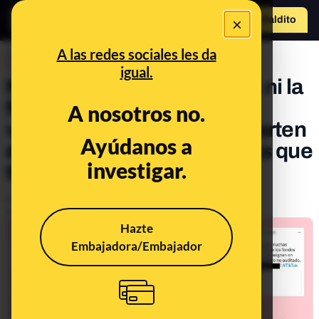
×
Hazte Maldit
o
Abrir menú
A las redes sociales les da
DESINFO
igual.
No, ni los fondos europeos ni la
financiación en materia de
A nosotros no.
violencia de género se reparten
Ayúdanos a
en función de las denuncias que
investigar.
tiene cada país
Publicado el
Sep 20, 2021, 8:26:18 AM
Actualizado el
Sep 13, 2024, 4:07:00 PM
Hazte
Embajadora/Embajador