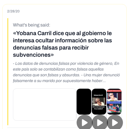
2/28/20
What's being said:
«Yobana Carril dice que al gobierno le
interesa ocultar información sobre las
denuncias falsas para recibir
subvenciones»
- Los datos de denuncias falsas por violencia de género, En
este país solo se contabilizan como falsas aquellas
denuncias que son falsas y absurdas. - Una mujer denunció
falsamente a su marido por supuestamente haber
incumplido la orden de alejamiento que pesaba sobre él y
haberla amenazado de muerte. Cuando la Guardia Civil fue
a buscarlo descubrió que llevaba 11 meses muerto. Se había
suicidado porque tenía varias denuncias falsas de su mujer
a lo largo de los últimos 5 años. La mujer solo recibió 900
euros de multa por esta denuncia falsa. - Los medios de
comunicación que se atreven a hablar de estas denuncias
falsas son medios que no son de ámbito nacional y reciben