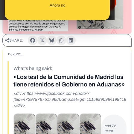
Ahora no
SHARE:
12/26/21
What's being said:
«Los test de la Comunidad de Madrid los
tiene retenidos el Gobierno en Aduanas»
<div>https://www.facebook.com/photo/?
fbid=472978767517966&amp;set=gm.10159890984199419
</div>
and 72
more