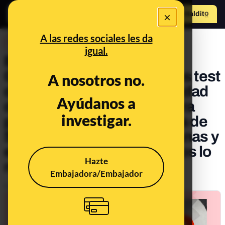
×
Hazte Maldit
o
Abrir menú
A las redes sociales les da
DESINFO
igual.
El bulo que asegura que el
Gobierno central retiene los test
A nosotros no.
de antígenos de la Comunidad
Ayúdanos a
de Madrid en Aduanas “para
investigar.
perjudicarla”: la Consejería de
Sanidad de la región, Aduanas y
el Colegio de Farmacéuticos lo
Hazte
niegan
Embajadora/Embajador
Publicado el
Dec 27, 2021, 3:50:36 PM