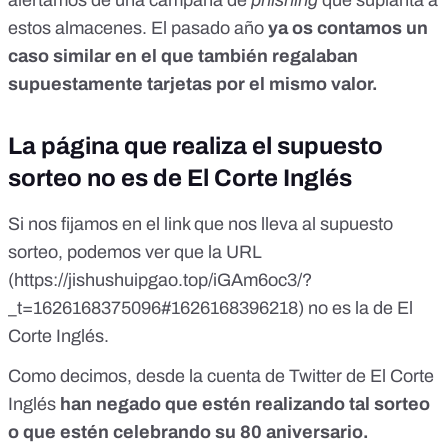
alertamos de una campaña de
phishing
que suplanta a
estos almacenes. El pasado año
ya os contamos un
caso similar
en el que también regalaban
supuestamente tarjetas por el mismo valor.
La página que realiza el supuesto
sorteo no es de El Corte Inglés
Si nos fijamos en el link que nos lleva al supuesto
sorteo, podemos ver que la URL
(https://jishushuipgao.top/iGAm6oc3/?
_t=1626168375096#1626168396218) no es la de
El
Corte Inglés
.
Como decimos, desde la cuenta de Twitter de El Corte
Inglés
han negado que estén realizando tal sorteo
o que estén celebrando su 80 aniversario.