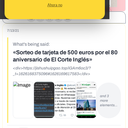
Ahora no
SHARE:
7/13/21
What's being said:
«Sorteo de tarjeta de 500 euros por el 80
aniversario de El Corte Inglés»
<div>https://jishushuipgao.top/iGAm6oc3/?
_t=1626168375096#1626169617583</div>
and 3
more
elements…