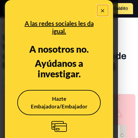
×
Hazte Maldit
o
Abrir menú
A las redes sociales les da
DESINFO
igual.
Cuidado si te llega un
WhatsApp de un supuesto
A nosotros no.
sorteo por el 80 aniversario de
Ayúdanos a
El Corte Inglés: es phishing
investigar.
Timo
Publicado el
Jul 13, 2021, 12:33:34 PM
Actualizado el
Nov 22, 2021, 8:42:00 AM
Hazte
Embajadora/Embajador