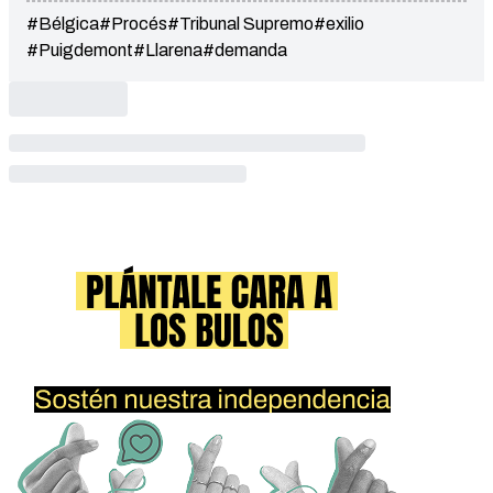
#Bélgica
#Procés
#Tribunal Supremo
#exilio
#Puigdemont
#Llarena
#demanda