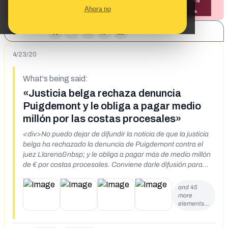
Ahora no
SHARE:
4/23/20
What's being said:
«Justicia belga rechaza denuncia
Puigdemont y le obliga a pagar medio
millón por las costas procesales»
<div>No puedo dejar de difundir la noticia de que la justicia
belga ha rechazado la denuncia de Puigdemont contra el
juez Llarena&nbsp; y le obliga a pagar más de medio millón
de € por costas procesales. Conviene darle difusión para
compensar la propaganda independentista. Rafael Calduch
(Catedrático de RRII de la UCM).</div><div>&nbsp;</div>
and 45
<div>??.......</div><div>“ No puedo dejar de difundir la
more
elements…
noticia de que la justicia belga ha rechazado la denuncia de
Puigdemont contra el juez Llarena&nbsp; y le obliga a pagar
más de medio millón de € por costas procesales. Conviene