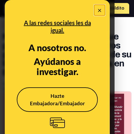
×
Hazte Maldit
o
Abrir menú
A las redes sociales les da
DESINFO
igual.
No, Puigdemont no tiene que
pagar “medio millón de euros
A nosotros no.
por las costas procesales” de su
Ayúdanos a
litigio contra el juez Llarena en
investigar.
Bélgica
Publicado el
Jul 16, 2021, 9:33:20 AM
Actualizado el
Nov 12, 2021, 9:36:00 AM
Hazte
Embajadora/Embajador