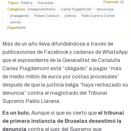
Channels:
Topics
Política
Sociedad
darle difusión para compensar la propaganda
Categories
independentismo
Carles Puigdemont
denuncias
independentista. “</div><div>Rafael Calduch (Catedrático
propaganda
Rafael Calduch
justicia
Pablo Llarena Conde
de RRII de la UCM).</div><div>&nbsp;</div><div>LA
ALEGRÍA DEL DÍA.<br>&nbsp;?La justicia belga ha
jueces
Reports
rechazado la denuncia que Puigdemont interpuso contra el
166
juez Llarena&nbsp; y le obliga a pagar más de medio millón
de € en concepto de costas procesales. Conviene darle
Más de un año lleva difundiéndose a través de
mayor difusión posible para compensar la propaganda del
publicaciones de Facebook y cadenas de WhatsApp
chancro independentista.<br>&nbsp; Pocas alegrias nos
dan hoy en día pero esta si que, por sutrascendencia,
que el expresidente de la Generalitat de Cataluña
merece la pena difundirla.<br>&nbsp;Comparte!!!</div>
Carles Puigdemont está “obligado” a pagar “más
<div>&nbsp;</div>
<div>https://www.facebook.com/100045967274761/posts/1
de medio millón de euros por costas procesales”
94403425435232/?
después de que la justicia belga “haya rechazado su
sfnsn=scwspwa&amp;extid=32kIdprmYKEIvd24</div>
denuncia” contra el magistrado del Tribunal
<p>LA ALEGR&Iacute;A DEL D&Iacute;A.<br /> ?La
justicia belga ha rechazado la denuncia que Puigdemont
Supremo Pablo Llarena.
interpuso contra el juez Llarena &nbsp;y le obliga a pagar
m&aacute;s de medio mill&oacute;n de &euro; en concepto
Es un bulo.
Aunque sí que es cierto que
el tribunal
de costas procesales. Conviene darle mayor
de primera instancia de Bruselas desestimó la
difusi&oacute;n posible para compensar la propaganda del
chancro independentista.<br /> &nbsp;Pocas alegrias nos
denuncia
contra el juez del Supremo que