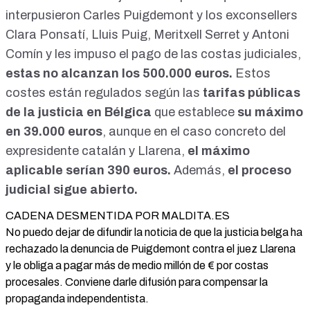
dan hoy en d&iacute;a pero esta si que, por
interpusieron Carles Puigdemont y los exconsellers
sutrascendencia, merece la pena difundirla.<br />
Clara Ponsatí, Lluis Puig, Meritxell Serret y Antoni
Comparte!!!</p> <p>&nbsp;</p>
<p>https://www.facebook.com/100045967274761/posts/19
Comín y les impuso el pago de las costas judiciales,
4403425435232/?
estas no alcanzan los 500.000 euros.
Estos
sfnsn=scwspwa&amp;extid=32kIdprmYKEIvd24</p>
costes están regulados según las
tarifas públicas
de la justicia en Bélgica
que establece
su máximo
en 39.000 euros
, aunque en el caso concreto del
expresidente catalán y Llarena,
el máximo
aplicable serían 390 euros.
Además,
el proceso
judicial sigue abierto.
CADENA DESMENTIDA POR MALDITA.ES
No puedo dejar de difundir la noticia de que la justicia belga ha
rechazado la denuncia de Puigdemont contra el juez Llarena
y le obliga a pagar más de medio millón de € por costas
procesales. Conviene darle difusión para compensar la
propaganda independentista.