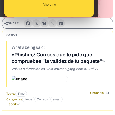
Ahora no
SHARE:
6/30/21
What's being said:
«Phishing Correos que te pide que
compruebes “la validez de tu paquete”»
<div>La dirección es
Hola.corroes@tpg.com.au
</div>
Channels:
Topics
Timo
Categories
timos
Correos
email
Reports
2