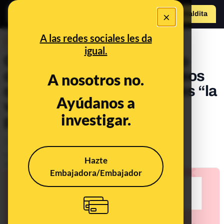
×
Hazte Maldit
o
Abrir menú
A las redes sociales les da
DESINFO
igual.
Cuidado con este supuesto
correo electrónico de Correos
A nosotros no.
que te pide que compruebes “la
Ayúdanos a
validez de tu paquete”: es
investigar.
phishing
Timo
Publicado el
Jun 30, 2021, 5:31:09 PM
Hazte
Actualizado el
Nov 3, 2021, 9:15:00 PM
Embajadora/Embajador