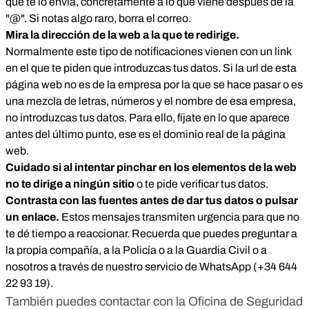
que te lo envía, concretamente a lo que viene después de la
"@". Si notas algo raro, borra el correo.
Mira la dirección de la web a la que te redirige.
Normalmente este tipo de notificaciones vienen con un link
en el que te piden que introduzcas tus datos. Si la url de esta
página web no es de la empresa por la que se hace pasar o es
una mezcla de letras, números y el nombre de esa empresa,
no introduzcas tus datos. Para ello, fíjate en lo que aparece
antes del último punto, ese es el dominio real de la página
web.
Cuidado si al intentar pinchar en los elementos de la web
no te dirige a ningún sitio
o te pide verificar tus datos.
Contrasta con las fuentes antes de dar tus datos o pulsar
un enlace.
Estos mensajes transmiten urgencia para que no
te dé tiempo a reaccionar. Recuerda que puedes preguntar a
la propia compañía, a la Policía o a la Guardia Civil o a
nosotros a través de nuestro servicio de WhatsApp (
+34 644
22 93 19
).
También puedes contactar con la
Oficina de Seguridad