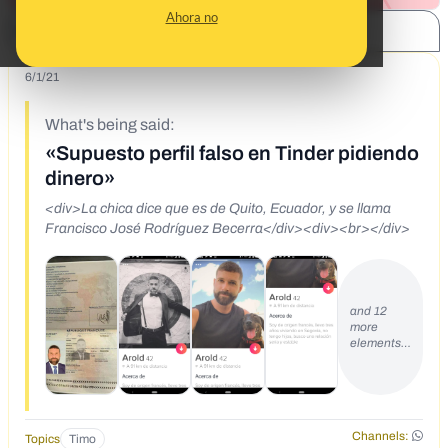
Ahora no
SHARE:
6/1/21
What's being said:
«Supuesto perfil falso en Tinder pidiendo
dinero»
<div>La chica dice que es de Quito, Ecuador, y se llama
Francisco José Rodríguez Becerra</div><div><br></div>
and 12
more
elements…
Channels:
Topics
Timo