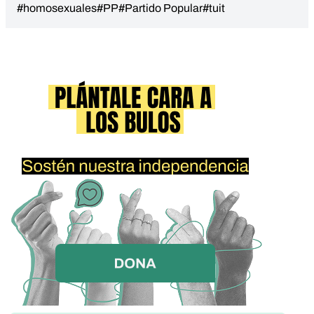
#homosexuales
#PP
#Partido Popular
#tuit