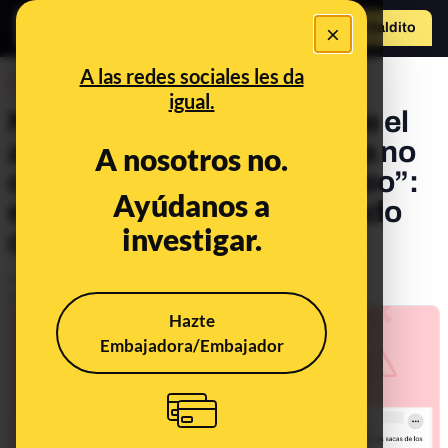
×
Hazte Maldit
o
Abrir menú
A las redes sociales les da
DESINFO
igual.
No, no es cierto que “desde el
año 2016 la Guardia Civil ya no
A nosotros no.
custodia los votos por correo”:
Ayúdanos a
esta medida nunca ha estado
investigar.
contemplada en la LOREG
Publicado el
Mar 23, 2021, 12:23:09 PM
Actualizado el
Jun 22, 2022, 8:41:00 AM
Hazte
Embajadora/Embajador